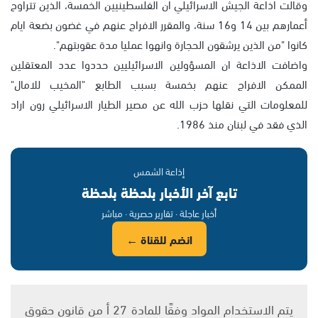
وقالت اذاعة الجيش الاسرائيلي ان الفلسطينيين الخمسة، الذين تتراوح
أعمارهم بين 14 و16 سنة، والمقرر الافراج عنهم في غضون بضعة ايام
كانوا "من الذين يرشقون الحجارة وانهوا عمليا مدة عقوبتهم".
واضافت الاذاعة ان المسؤولين الاسرائيليين حددوا عدد المعتقلين
الممكن الافراج عنهم بخمسة بسبب الطابع "المخيب للامال"
للمعلومات التي نقلها حزب الله عن مصير الطيار الاسرائيلي رون اراد
الذي فقد في لبنان منذ 1986.
إذاعة الشمس
تابع آخر الأخبار بلحظة بلحظة
أخبار عاجلة · تقارير حصرية · مباشر
انضم للقناة ←
يتم الاستخدام المواد وفقًا للمادة 27 أ من قانون حقوق