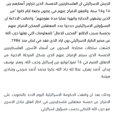
الجيش الاسرائيلي ان الفلسطينيين الخمسة، الذين تتراوح أعمارهم بين
14 و16 سنة، والمقرر الافراج عنهم في غضون بضعة ايام كانوا "من
الذين يرشقون الحجارة وانهوا عمليا مدة عقوبتهم". واضافت الاذاعة ان
المسؤولين الاسرائيليين حددوا عدد المعتقلين الممكن الافراج عنهم
بخمسة بسبب الطابع "المخيب للامال" للمعلومات التي نقلها حزب الله
عن مصير الطيار الاسرائيلي رون اراد الذي فقد في لبنان منذ 1986.
كشفت سلطات مصلحة السجون عن أسماء الأسرى الفلسطينيين
الخمسة الذي سيتم الإفراج عنهم الذي يشكل المرحلة الاخيرة من
الاتفاق المبرم في 16 تموز/يوليو بين إسرائيل وحزب الله، وهم: يوسف
زيدان، أحمد زهران، عطا لله جاد الله، زكريا محمد أحمد شربجي وشادي
هرشة.
وذلك بعد ان وافقت الحكومة الاسرائيلية اليوم الاحد بالتصويت على
الافراج عن خمسة معتقلين فلسطينيين في اطار اتفاق تبادل الاسرى
مع حزب الله اللبناني بحسب مسؤول اسرائيلي.