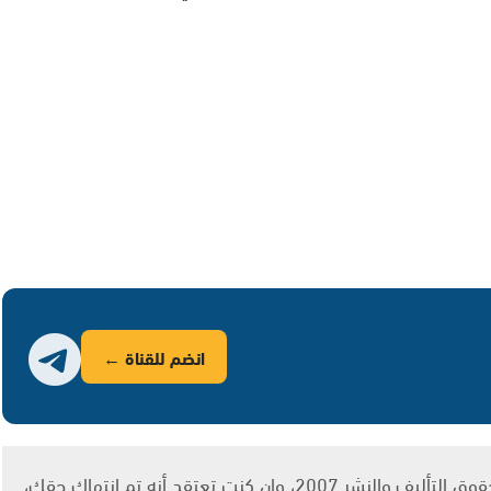
انضم للقناة ←
يتم الاستخدام المواد وفقًا للمادة 27 أ من قانون حقوق التأليف والنشر 2007، وإن كنت تعتقد أنه تم انتهاك حقك،