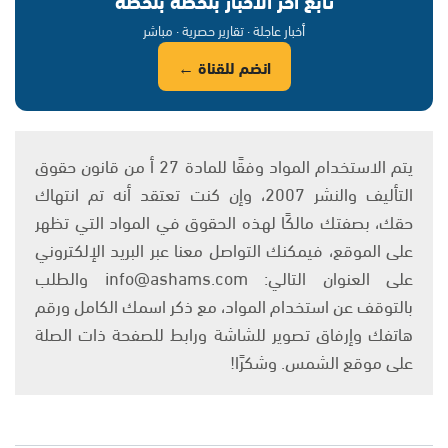
أخبار عاجلة · تقارير حصرية · مباشر
انضم للقناة ←
يتم الاستخدام المواد وفقًا للمادة 27 أ من قانون حقوق
التأليف والنشر 2007، وإن كنت تعتقد أنه تم انتهاك
حقك، بصفتك مالكًا لهذه الحقوق في المواد التي تظهر
على الموقع، فيمكنك التواصل معنا عبر البريد الإلكتروني
على العنوان التالي: info@ashams.com والطلب
بالتوقف عن استخدام المواد، مع ذكر اسمك الكامل ورقم
هاتفك وإرفاق تصوير للشاشة ورابط للصفحة ذات الصلة
على موقع الشمس. وشكرًا!