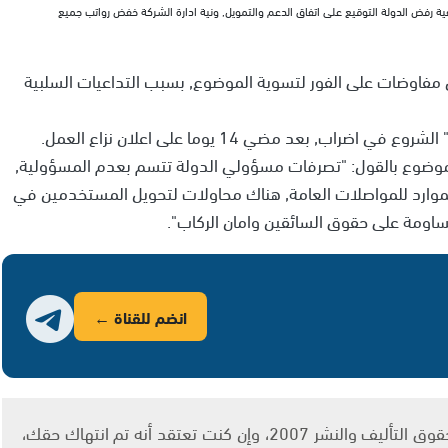
 رفض الدولة التوقيع على اتفاق الدعم والتمويل, ونية ادارة الشركة خفض رواتب جميع
فاوضات على الفور لتسوية الموضوع, بسبب التداعيات السلبية
بعد مضي 14 يوما على اعلان نزاع العمل.
وضوع بالقول: "تصرفات مسؤولي الدولة تتسم بعدم المسؤولية,
لموارد للمواصلات العامة, هناك محاولات لتحويل المستخدمين في
ساومة على حقوق السائقين وامان الركاب".
انضم للقناة ←
يتم الاستخدام المواد وفقًا للمادة 27 أ من قانون حقوق التأليف والنشر 2007، وإن كنت تعتقد أنه تم انتهاك حقك،