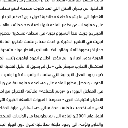
الداخلية من جدران المنزل التي تعد كغرف محصنة لمنع تحطمها 
القصارة الى ما يشبه قطعة مطاطية تحول دون تحطم الجدار ال
على معلومات عن تطوير المادة بانها ناجعة ضد قذائف «الق
المبنى.واجريت هذا الاسبوع تجربة في منطقة عسكرية بحضور 
اجريت في الاشهر الاخيرة .واكدت مصادر علمت بتطوير المادة ان
جدار اخر بصورة تامة. وقالوا ايضا بانه لدى انفجار مواد متفج
الغرفة بدون اضرار و . تم مؤخرا اطلاع ايهود اولمرت رئيس ال
استكمال التجارب سيعثر على «حل لم يسبق له مثيل لقضية الت
ضوء ردود الفعل الايجابية التي سلمت لاولمرت ة قرر اولمر
الجنوب.ويحصل مطور المادة على مساعدة معلوماتية من وزارة ال
في المفاعل النووي و «روتم للصناعة» ملائمة الاختراع مع اح
الاختراع احتياجات اخرى - خصوصا ا لعبوات الناسفة الكبيرة الت
اكس» استخدمت بتغليف عدة مباني حساسة في وزارة الدفاع ا
ايلول عام 2001.والمادة التي تم تطويرها في الول
والخارج وتؤدي الى وجود طبقة مطاطية تحول دون انهيار الجدرا