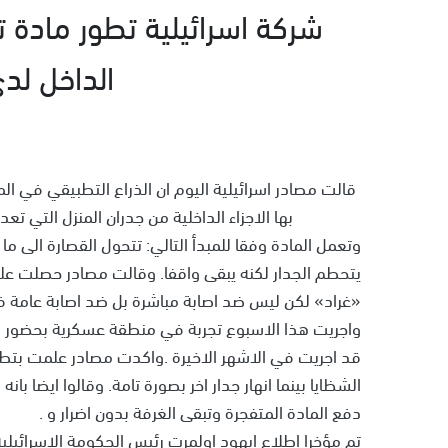
شركة اسرائيلية تطور مادة ت
الداخل لدى
قالت مصادر اسرائيلية اليوم ان الذراع التطبيقي في ال
بها الاجزاء الداخلية من جدران المنزل التي 
وتعمل المادة وفقا للمبدأ التالي: تتحول القصارة الى 
يتحطم الجدار لكنه يبقى واقفا. وقالت مصادر حصلت عل
«غراد» لكن ليس ضد اصابة مباشرة بل ضد اصابة عامة ف
واجريت هذا الاسبوع تجربة في منطقة عسكرية بحضور م
قد اجريت في الاشهر الاخيرة .واكدت مصادر علمت بتطوير
الشظايا بينما انهار جدار اخر بصورة تامة. وقالوا ايضا ب
دفع المادة المتفجرة وتبقى الغرفة بدون اضرار و .
تم مؤخرا اطلاع ايهود اولمرت رئيس الحكومة الاسرائيل