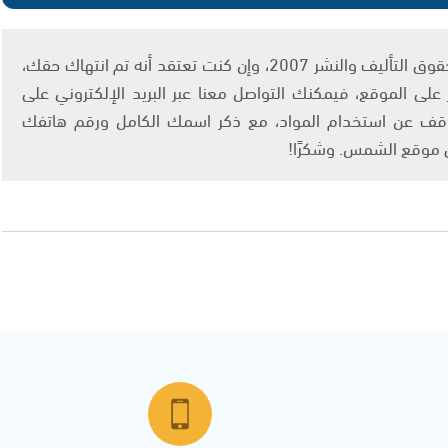
يتم الاستخدام المواد وفقًا للمادة 27 أ من قانون حقوق التأليف والنشر 2007، وإن كنت تعتقد أنه تم انتهاك حقك،
لى الموقع، فيمكنك التواصل معنا عبر البريد الإلكتروني على
info@ashams.c والطلب بالتوقف عن استخدام المواد، مع ذكر اسمك الكامل ورقم هاتفك
ى موقع الشمس. وشكرًا!