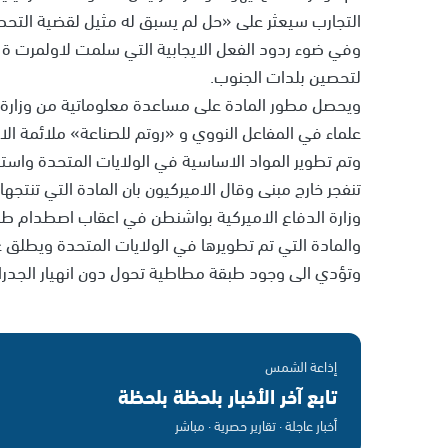
التجارب سيعثر على «حل لم يسبق له مثيل لقضية التحصي
وفي ضوء ردود الفعل الايجابية التي سلمت لاولمرت ة
لتحصين بلدات الجنوب.
ويحصل مطور المادة على مساعدة معلوماتية من وزارة الدف
علماء في المفاعل النووي و «روتم للصناعة» ملائمة الاخ
وتم تطوير المواد الاساسية في الولايات المتحدة واسته
تنفجر خارج مبنى وقال الاميركيون بان المادة التي ت
وزارة الدفاع الاميركية بواشنطن في اعقاب اصطدام طائرة ب
والمادة التي تم تطويرها في الولايات المتحدة ويطلق 
وتؤدي الى وجود طبقة مطاطية تحول دون انهيار الجدران 
إذاعة الشمس
تابع آخر الأخبار بلحظة بلحظة
أخبار عاجلة · تقارير حصرية · مباشر