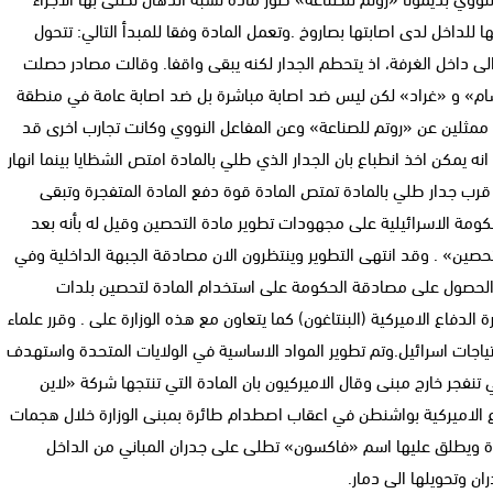
للداخل لدى اصابتها بصاروخ .وتعمل المادة وفقا للمبدأ التالي: تتحول
ى داخل الغرفة، اذ يتحطم الجدار لكنه يبقى واقفا. وقالت مصادر حصلت
سام» و «غراد» لكن ليس ضد اصابة مباشرة بل ضد اصابة عامة في منطقة
ممثلين عن «روتم للصناعة» وعن المفاعل النووي وكانت تجارب اخرى قد
ه يمكن اخذ انطباع بان الجدار الذي طلي بالمادة امتص الشظايا بينما انهار
رة قرب جدار طلي بالمادة تمتص المادة قوة دفع المادة المتفجرة وتبقى
حكومة الاسرائيلية على مجهودات تطوير مادة التحصين وقيل له بأنه بعد
حصين» . وقد انتهى التطوير وينتظرون الان مصادقة الجبهة الداخلية وفي
ت الحصول على مصادقة الحكومة على استخدام المادة لتحصين بلدات
دفاع الاميركية (البنتاغون) كما يتعاون مع هذه الوزارة على . وقرر علماء
تياجات اسرائيل.وتم تطوير المواد الاساسية في الولايات المتحدة واستهدف
ي تنفجر خارج مبنى وقال الاميركيون بان المادة التي تنتجها شركة «لاين
لاميركية بواشنطن في اعقاب اصطدام طائرة بمبنى الوزارة خلال هجمات
ايات المتحدة ويطلق عليها اسم «فاكسون» تطلى على جدران المباني من الداخل
ن وتحويلها الى دمار.