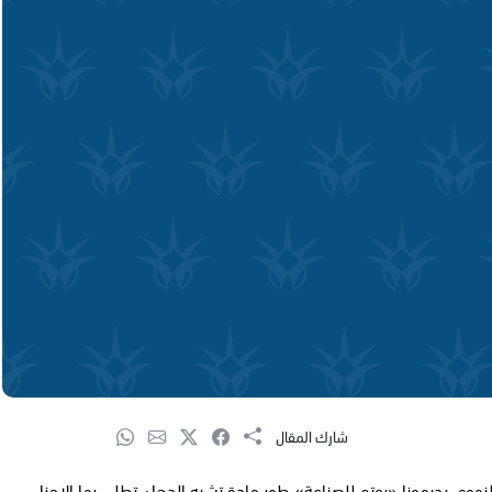
شارك المقال
لنووي بديمونا «روتم للصناعة» طور مادة تشبه الدهان تطلى بها الاجزاء