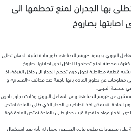
طلى بها الجدران لمنع تحطمها الى
 اصابتها بصاروخ
مفاعل النووي بديمونا «روتم للصناعة» طور مادة تشبه الدهان تطلى
تعد كغرف محصنة لمنع تحطمها للداخل لدى اصابتها بصاروخ .
ما يشبه قطعة مطاطية تحول دون تحطم الجدار الى داخل الغرفة، اذ
ى معلومات عن تطوير المادة بانها ناجعة ضد قذائف «القسام» و
ي منطقة المبنى.
مثلين عن «روتم للصناعة» وعن المفاعل النووي وكانت تجارب اخرى
 المادة انه يمكن اخذ انطباع بان الجدار الذي طلي بالمادة امتص
انه لدى انفجار مواد متفجرة قرب جدار طلي بالمادة تمتص المادة قوة
ية على مجهودات تطوير مادة التحصين وقيل له بأنه بعد استكمال