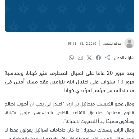
موقع الشمس
15.12.2010
09:13
شارك المقال
بعد مرور 20 عاما على اغتيال المتطرف مئير كهانا، وبمناسبة
مرور 10 سنوات على اغتيال ابنه بنيامين عقد مساء أمس في
مدينة القدس مؤتمر لمؤيدي كهانا.
وقال عضو الكنيست ميخائيل بن اري: "اعتذر اني يجب ان أصوت لصالح
قانون مصادرة صندوق التقاعد الخاص بالجاسوس عزمي بشارة،
وسأكون سعيدًا جداً للتصويت لاغتياله".
وقال الراب يتسحاك شفيرا: "اذا كان حاخامات اسرائيل يقولون فقط لا
لبيع المنازل للعرب، فان المعركة خاسرة". واوضح ان هدف الخطوة هي