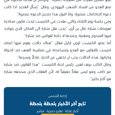
منع العدو من افساد الشعب اليهودي، وقال: "يسأل العديد اذا كانت
دعوة الحاخامات عنصرية، وانا اقول هذا صحيح الدعوة عنصرية".
وفي جلسة يوم الثلاثاء والتي عقدت في الكنيست لبحث قانون مصادرة
تعويضات بشارة قال بن أري: "يجب نقل بشارة الى المكان الذي يتواجد
فيها المبحوح ومغنية، وعندها لا حاجة لقوانين ضد بشارة".
أما عضو الكنيست اوري ارئيل فقال: "هناك حالات يقوم فيها اعضاء
كنيست بالتعاون مع العدو ومساعدته في ممارسة العنف ضد الدولة
وكيانها، هذه الحالات يجب ان تختفي عن الدنيا، عاجلاً وبسرعة".
وقال النائب يريف لفين، رئيس لجنة الكنيست: "هذا القانون ضد بشارة
غير كاف، وهو ليس عقاباً حقيقياً له، لأن العقاب الذي يستحقه بشارة
هو أكثر بكثير".
إذاعة الشمس
تابع آخر الأخبار بلحظة بلحظة
أخبار عاجلة · تقارير حصرية · مباشر