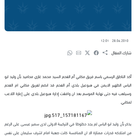
12:01
28.06.2010
شارك المقال
أكد الناطق الرسمي باسم فريق مكابي أم الفحم السيد محمد غازي محاميد بأن وليد ابو
الياس الظهير الايمن في هبوعيل بلدي أم الفحم قد انضم لفريق مكابي ام الفحم
وسيلعب فيه حتى نهاية الموسم بعد ان وافقت إدارة هبوعيل بلدي على إعارة اللاعب
لمكابي.
يذكر بأن وليد ابو الياس لم يجد حظوظا في التركيبة الاولى لدى سمير عيسى على الرغم
من امتلاكه قدرات ممتازة الا ان المنافسة كانت صعبة امام اشرف سليمان على نفس