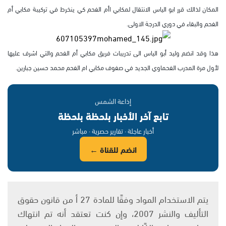
المكان لذالك قرر ابو الياس الانتقال لمكابي اأم الفحم كي ينخرط في تركيبة مكابي أم
الفحم والبقاء في دوري الدرجة الاولى.
هذا وقد انضم وليد أبو الياس الى تدريبات فريق مكابي أم الفحم والتي اشرف عليها
لأول مرة المدرب الفحماوي الجديد في صفوف مكابي ام الفحم محمد حسين جبارين.
إذاعة الشمس
تابع آخر الأخبار بلحظة بلحظة
أخبار عاجلة · تقارير حصرية · مباشر
انضم للقناة ←
يتم الاستخدام المواد وفقًا للمادة 27 أ من قانون حقوق
التأليف والنشر 2007، وإن كنت تعتقد أنه تم انتهاك