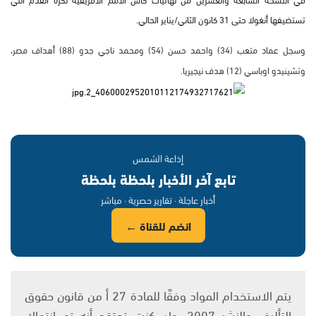
تستضيفها أنغولا حتى 31 كانون الثاني/يناير الحالي.
وسجل عماد متعب (34) واحمد حسن (54) ومحمد ناجي جدو (88) أهداف مصر،
وتشينيدو اوباسي (12) هدف نيجيريا.
إذاعة الشمس
تابع آخر الأخبار بلحظة بلحظة
أخبار عاجلة · تقارير حصرية · مباشر
انضم للقناة ←
يتم الاستخدام المواد وفقًا للمادة 27 أ من قانون حقوق
التأليف والنشر 2007، وإن كنت تعتقد أنه تم انتهاك