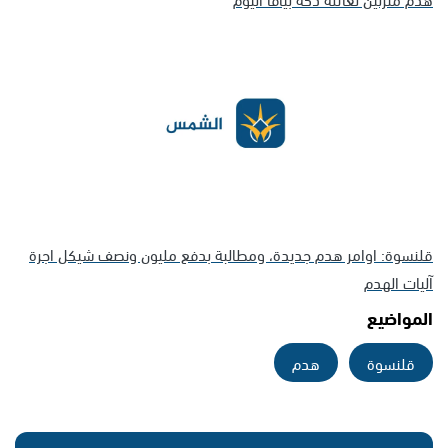
قلنسوة: اوامر هدم جديدة، ومطالبة بدفع مليون ونصف شيكل اجرة
آليات الهدم
المواضيع
قلنسوة
هدم