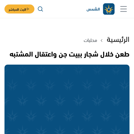
البث المباشر
الرئيسية
محليات
طعن خلال شجار ببيت جن واعتقال المشتبه