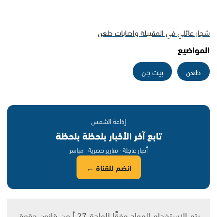
شجار عائلي في المقيبلة واصابات طعن
المواضيع
طعن
بيت جن
إذاعة الشمس
تابع آخر الأخبار بلحظة بلحظة
أخبار عاجلة · تقارير حصرية · مباشر
انضم للقناة ←
يتم الاستخدام المواد وفقًا للمادة 27 أ من قانون حقوق