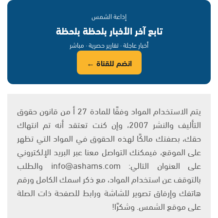
إذاعة الشمس
تابع آخر الأخبار بلحظة بلحظة
أخبار عاجلة · تقارير حصرية · مباشر
انضم للقناة ←
يتم الاستخدام المواد وفقًا للمادة 27 أ من قانون حقوق
التأليف والنشر 2007، وإن كنت تعتقد أنه تم انتهاك
حقك، بصفتك مالكًا لهذه الحقوق في المواد التي تظهر
على الموقع، فيمكنك التواصل معنا عبر البريد الإلكتروني
على العنوان التالي: info@ashams.com والطلب
بالتوقف عن استخدام المواد، مع ذكر اسمك الكامل ورقم
هاتفك وإرفاق تصوير للشاشة ورابط للصفحة ذات الصلة
على موقع الشمس. وشكرًا!