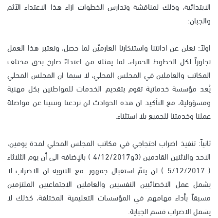
الابتدائية، وذلك لمناقشة وتدارس الخطوات ازاء هذا الاعتداء الآثم
والجبان:
اولاً: نعلن عن ادانتنا واستنكارنا العارميّن لما حصل، ونعتبر هذا العمل
تجاوزاً لكل الخطوط الحمراء، لما يمثله من اعتداءً صارخ بحق مختلف
المكاتب والعاملين في المجلس المحلي، لا سيما ان المجلس المحلي
يُعد مؤسسة خدماتية تقوم بتقديم الخدمات للمواطنين بكل مهنية
ومسؤولية، مع التأكيد ان هذه الحوادث لن تردعنا وتثنينا عن مواصلة
عملنا وخدمتنا للجميع بلا استثناء.
ثانياً: تنفيذ اضراب احتجاجي في مكاتب المجلس المحلي لمدة يومين،
الاحد والاثنين القادمين (3و4/12/2017 ) بالإضافة الى أن يوم الثلاثاء
( 5/12/2017 ) لن يتمّ استقبال جمهور. مع التنويه ان الاضراب لا
يشمل عمل الاخصائيين النفسيين والعاملين الاجتماعيين الملتزمين
مسبقاً بأداء مهامهم في المؤسسات التعليمية المختلفة، كذلك لا
يشمل الاضراب قسم الجباية.