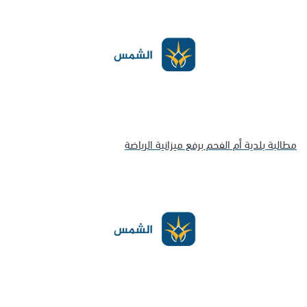
مطالبة بلدية أم الفحم برفع ميزانية الرياضة