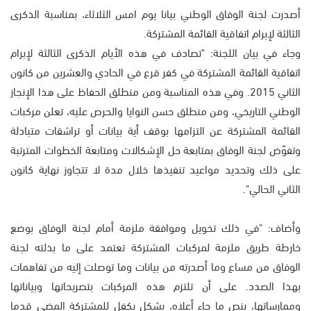
أصدرت لجنة الوفاق الوطني بيانا يوم امس الثلاثاء، بمناسبة الذكرى
الثالثة لإبرام اتفاقية القائمة المشتركة.
وجاء في بيان اللجنة: "تصادف في هذه الأيام الذكرى الثالثة لإبرام
اتفاقية القائمة المشتركة في كفر قرع في الحادي والعشرين من كانون
الثاني 2015. وفي هذه المناسبة ومن منطلق الحفاظ على هذا الإنجاز
الوطني التاريخي، ومن منطلق حسن النوايا والحرص عليه، تعلن مركبات
القائمة المشتركة عن التزامها بوقف أية بيانات أو تراشقات متبادلة
وتفوّض لجنة الوفاق بمتابعة حل الإشكالات ومتابعة الخطوات المترتبة
على ذلك وتحديد مواعيد تنفيذها خلال مدة لا تتجاوز نهاية كانون
الثاني الحالي".
وأضاف: "في ذلك تخويل وموافقة ملزمة أمام لجنة الوفاق بوضع
خارطة طريق ملزمة لمركبات المشتركة تعتمد على ما بذلته لجنة
الوفاق من مساع وما أصدرته من بيانات وما توصلت إليه من تفاهمات
بهذا الصدد. على أن تلتزم هذه المركبات بتصريحاتها وبياناتها
وممارساتها، بنص ما جاء أعلاه، بشكل يكفل للمشتركة المضي قدما