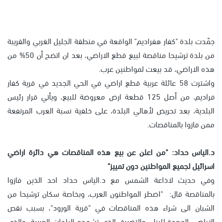
جمّدت بلدة "كفار هفراديم" الواقعة في منطقة الجليل الغربي والقريبة
من بلدة ترشيحا مناقصة لبيع قطع الاراضي، بعد ان اتضح أن 50% من
هذه الاراضي، قد بيعت لمواطنين عرب.
واشترت 58 عائلة عربية قطع اراضي في الحي الجديد في قرية كفار
فراديم، من أصل 125 قطعة ارض معروضة للبيع، ويأتي قرار رئيس
البلدية، بعد تحريض لأهالي البلدة، على خلفية نسبة العرب المرتفعة
ممن فازوا بالمناقصات.
د.الياس حداد: "من اعلن عن بيع هذه المناقصات هي دائرة اراضي
اسرائيل لجميع المواطنين دون تمييز"
وفي حديث لاذاعة الشمس مع د.الياس حداد احد الذين فازوا
بالمناقصة قال: "اضطر المواطنون العرب، وبخاصة سكان ترشيحا من
الشبان الى شراء هذه المناقصات في "قرية الورود"، بسبب نقص
الاراضي المعدة للبناء، والتضييق الذي تشهده البلدات العربية، والذي