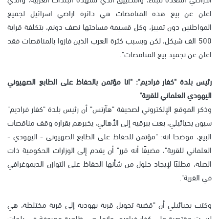
اعلن عن بيع هذه المناقصات هي دائرة اراضي اسرائيل لجميع
المواطنين دون تمييز، وكل قسيمة مساحتها نصف دونم، بتكلفة قرابة
500 الف شيكل، لكن وبسبب كثرة العرب الذين فازوا بالمناقصات فقد
اعلن عن تجميد بيع المناقصات".
رئيس بلدة "كفار فراديم": "انا مؤتمن بالحفاظ على الطابع الصهيوني
اليهودي العلماني للقرية"
وذكر الموقع الإلكتروني لصحيفة "هآرتس" أن رئيس بلدة "كفار فراديم"
سيون يحيائيلي، بعث ببرقية إلى الأهالي، يخبرهم بقراره وقف مناقصات
البيع، موضحا انه: "مؤتمن للحفاظ على الطابع الصهيوني - اليهودي -
العلماني للقرية"، مضيفًا أنه قرر" أن يقدم إلى الوزارات الحكومية ذات
الصلة، مطلبًا لإيجاد حلول من شأنها الحفاظ على التوازن الديموغرافي
في القرية".
وكتب يحيائيلي أن "قضية تحويل قرية يهودية إلى قرية مختلطة، هي
ليست مقتصرة على كفار فراديم، وإنما هي ظاهرة معروفة في بلدات