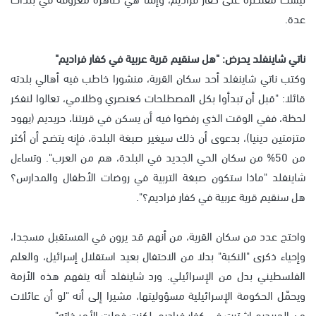
عدة.
ناتي شاينفلد يحرض: "هل سنقيم قرية عربية في كفار فراديم"
وكتب ناتي شاينفلد أحد سكان القرية، منشورا خاطب فيه أهالي بلدته
قائلا: "قبل أن تبدأوا بكل المصطلحات كعنصري وظلامي، تعالوا لنفكر
لحظة، ففي الوقت الذي رفضوا فيه أن يسكن في قريتنا، حريديم (يهود
متزمتين دينيا)، بدعوى أن ذلك سيغير صبغة البلدة، فإنه يتضح أن أكثر
من 50% من سكان الحي الجديد في البلدة، هم من العرب". وتساءل
شاينفلد "ماذا ستكون صبغة التربية في روضات الأطفال والمدارس؟
هل سنقيم قرية عربية في كفار فراديم؟".
واحتج عدد من سكان القرية، من أنهم قد يرون في المستقبل مسجدا،
وإحياء ذكرى "النكبة" بدلا من الاحتفال بعيد استقلال إسرائيل، والعلم
الفلسطيني بدل من الإسرائيلي. ورد شاينفلد أنه يتفهم هذه الأزمة
ويحمّل الحكومة الإسرائيلية مسؤوليتها، مشيرا إلى أنه "لو أن عائلات
من الحريديم اشترت في كفار فراديم، لكنت فعلت الأمر ذاته".