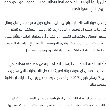
على رأسها الولايات المتحدة، أيضا بريطانيا وفرنسا وجهوا لموسكو هذه
التهم، التي تنفيها باصرار.
وعقب جهاز الشاباك الإسرائيلي على التقارير حول تصريحات ارغمان وقال
في بيان: "يجب ان نوضح ان لدولة إسرائيل وجهاز الاستخبارات تتوفر
جميع الوسائل والقدرات للتصدي وافشال أي محاولة اجنبية للتأثير على
الانتخابات في حال وجدت، ولدى المؤسسة الأمنية الإسرائيلية القدرة
الكافية لاقامة انتخابات ديموقراطية حرة ونزيهة باسرائيل".
وأعلنت لجنة الانتخابات الإسرائيلية المركزية عن مضاعفة يقظتها في
اعقاب الاحتمال ان تقوم دولة اجنبية بالتدخل بالانتخابات التي ستجري
في 9 نيسان/ابريل 2019، والذي جاء بعد تحذير رئيس الشاباك لإمكانية
حدوث ذلك.
وفي تصريح لرئيسة اللجنة مع اخبار تلفزيون "كان" الرسمي قالت ان
"اللجنة وهيئات مختلفة لديها دور بتنظيم الانتخابات، ضاعفت يقظتها