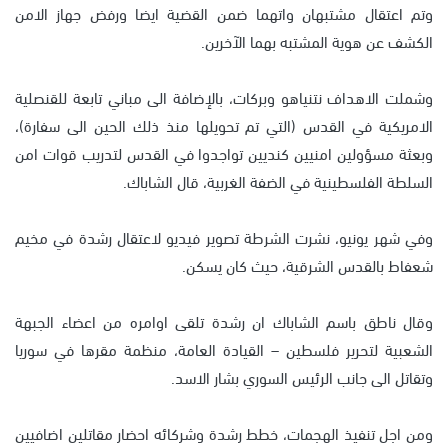
وتم اعتقال مشتبهان واتهما ضمن القضية ايضا ورفض جهاز الامن
الكشف عن هوية المشتبه بهما الآخرين.
وشملت الاهداف نتنياهو وبركات، بالإضافة الى مباني تابعة للقنصلية
الامريكية في القدس (التي تم تحويلها منذ ذلك الحين الى سفارة)،
وبعثة مسؤولين امنيين كنديين تواجدوا في القدس لتدريب قوات امن
السلطة الفلسطينية في الضفة الغربية، قال الشاباك.
وفي شهر يونيو، نشرت الشرطة تصوير فيديو لاعتقال رشدة في مخيم
شعفاط بالقدس الشرقية، حيث كان يسكن.
وقال ناطق باسم الشاباك ان رشدة تلقى اوامره من اعضاء الجبهة
الشعبية لتحرير فلسطين – القيادة العامة، منظمة مقرها في سوريا
وتقاتل الى جانب الرئيس السوري بشار الاسد.
ومن اجل تنفيذ الهجمات، خطط رشدة وشركائه احضار مقاتلين اضافيين