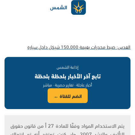
القدس: ضبط مخدرات بقيمة 150،000 شيكل داخل سيارة
إذاعة الشمس
تابع آخر الأخبار بلحظة بلحظة
أخبار عاجلة · تقارير حصرية · مباشر
انضم للقناة ←
يتم الاستخدام المواد وفقًا للمادة 27 أ من قانون حقوق
التأليف والنشر 2007، وإن كنت تعتقد أنه تم انتهاك