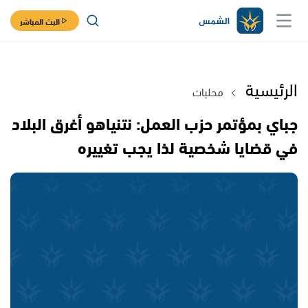
البث المباشر
الرئيسية
محليات
جباي بمؤتمر حزب العمل: نتنياهو أغرق البلاد
في قضايا شخصية لذا يجب تغييره