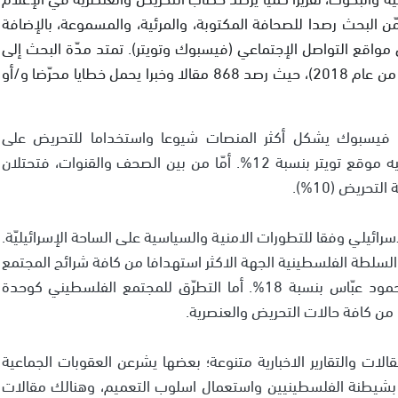
ن البحث رصدا للصحافة المكتوبة، والمرئية، والمسموعة، بالإضافة
مواقع التواصل الإجتماعي (فيسبوك وتويتر). تمتد مدّة البحث إلى
عام ونصف (شهر تمّوز من عام 2017 حتى كانون الأول من عام 2018)، حيث رصد 868 مقالا وخبرا يحمل خطايا محرّضا و/أو
اعي فيسبوك يشكل أكثر المنصات شيوعا واستخداما للتحريض على
الفلسطينيين بنسبة 24% (208 من مجمل التقارير)، يليه موقع تويتر بنسبة 12%. أمّا من بين الصحف والقنوات، فتحتلان
سرائيلي وفقا للتطورات الامنية والسياسية على الساحة الإسرائيليّة.
لسلطة الفلسطينية الجهة الاكثر استهدافا من كافة شرائح المجتمع
الفلسطيني بنسبة 19%، يليها الرئيس الفلسطيني محمود عبّاس بنسبة 18%. أما التطرّق للمجتمع الفلسطيني كوحدة
لمقالات والتقارير الاخبارية متنوعة؛ بعضها يشرعن العقوبات الجماعية
م بشيطنة الفلسطينيين واستعمال اسلوب التعميم، وهنالك مقالات