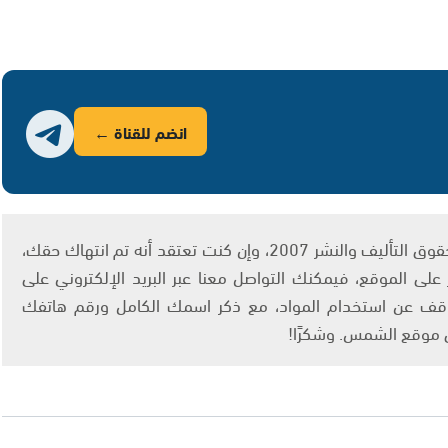
انضم للقناة ←
يتم الاستخدام المواد وفقًا للمادة 27 أ من قانون حقوق التأليف والنشر 2007، وإن كنت تعتقد أنه تم انتهاك حقك،
لى الموقع، فيمكنك التواصل معنا عبر البريد الإلكتروني على
info@ashams.c والطلب بالتوقف عن استخدام المواد، مع ذكر اسمك الكامل ورقم هاتفك
ى موقع الشمس. وشكرًا!