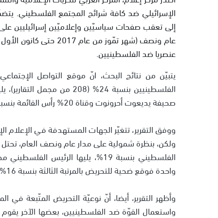
الإسرائيلي ضد كافة شرائح المجتمع الفلسطيني. يتضمّ
إلى تعقب صفحات سياسيّين وإعلاميّين إسرائيليين على 
عنصريا ضد الفلسطينيين.
يتبيّن من نتائج البحث، انّ موقع التواصل الإجتم
صحيفة يديعوت أحرونوت وقناة 20% رأس القائمة بنسبة التحريض (10%).
ووفق التقرير، تتغيّر الجهات المستهدفة في الإعلام الإ
ولكن، بنظرة شمولية على مدار عام ونصف العام، تحتل ا
واحدة فوقع ضحية للتحريض بالمرتبة الثالثة بنسبة 16% من كافة حالات التحريض والعنصرية.
وأظهر التقرير، أيضا، أنّ نوعيّة التحريض المتّبعة في ا
واستعمال القوّة ضد الفلسطينيين، بعضها الآخر يقو