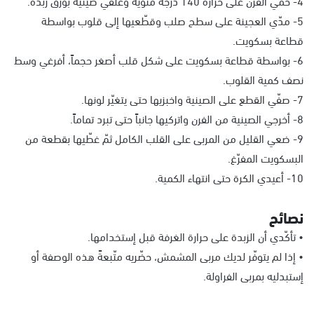
4- حمّي الفرن على حرارة 140 درجة مئوية وغلّفي صينية بورق زبدة.
5- مدّي العجينة على سطح صلب وقطّعيها إلى قلوب بواسطة
قطاعة بسكويت.
6- بواسطة قطاعة بسكويت على شكل قلب أصغر حجماً، أفرغي وسط
نصف كمية القلوب.
7- صفّي القطع على الصينية واخبزيها حتى يتغيّر لونها.
8- أخرجي الصينية من الفرن واتركيها جانباً حتى تبرد تماماً.
9- ضعي القليل من المربى على القلب الكامل ثمّ غطّيها بقطعة من
البسكويت المفرّغ.
10- أعيدي الكرة حتى انتهاء الكمية.
نصائح
• تأكّدي أن الزبدة على حرارة الغرفة قبل إستخدامها.
• إذا لم يتوفّر لديك مربى المشمش، حضّريه متّبعةً هذه الوصفة أو
إستبدليه بمربى الفراولة.