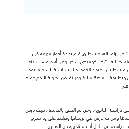
• وهو ممثل كوميدي فلسطيني ولد في 13 مايو 1988 في رام الله، فلسطين, قام بعدة أدوار مهمة في
لسطينية بشكل كوميدي ساخر، ومن أهم مسلسلاته
لسطيني، اعتمد الكوميديا السياسية الساخرة لنقد
طريقة انتقادية هزلية وجريئة، من بطولة النجم عماد
هم.
نهى دراسته الثانوية، ومن ثم التحق بالجامعة، حيث درس
أخذها ومن ثم درس في بريطانيا وتتلمذ على يد مخرج
 دراسته من خلال أصدقائه وبعض الفنانين.