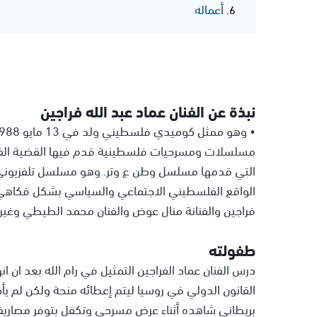
أعماله
نبذة عن الفنان عماد عبد الله فراجين
مسلسلات ومسرحيات فلسطينية قدم فيها القضية الف
التي قدمها مسلسل وطن ع وتر. وهو مسلسل تلفزيوني ف
الواقع الفلسطيني الاجتماعي والسياسي بشكل فكاهي وب
فراجين والفنانة منال عوض والفنان محمد الطيطي وغير
طفولته
درس الفنان عماد الفراجين التمثيل في رام الله بعد ان ا
القانون الدولي في روسيا ليتم إعطائه منحة ولكن لم ي
بريطاني شاهده أثناء عرض مسرحي وتكفل بتوفر مصاريف