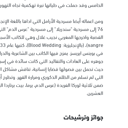
الخامس وقد حملت في طياتها نبرة تهكمية تجاه التهور ا
ومن اعماله أيضا مسرحية الأرامل التي اداها باللغة الإنج
76 إلى مسرحية "سندريلا" إلى مسرحية "عرس الدم" ال
في بوينس ايريسز. يمزج فيها الكاتب بين الشاعرية والدر
جوهره على العادات والتقاليد التي كانت سائدة في إسبان
حيث تحمل بين فصولها قضايا إنسانية، تناقش مشاكل الحر
التي لم تسلم من الظلم الذكوري ومرارة القهر. وتطرح أي
ضمن ثلاثية لوركا الفريدة (عرس الدم، يرما، بيت برناردا 
العشرين.
جوائز وترشيحات