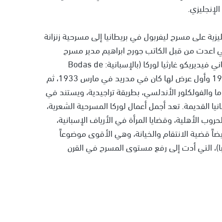
لإنجليزي.
ليزية على مسرح ليفربول في بريطانيا إلى مسرحية زنزانة
تي اعدت من قبل الكاتب جورج ابراهيم مدير مسرح
القصبة واخرجها المغربي نجيب غلال وهي للكاتب الأسباني فيديريكو غارثيا لوركا (بالإسبانية: Bodas de
sangre)، (بالإنجليزية: Blood Wedding)، كتبها عام 1933 وأول عرض لها كان في مدريد في مارس 1933، ثم
اما والفولكلور الأندلسي، بطريقة تراجيدية، ويستند في
يا القديمة. تعد أجمل أعمال لوركا المسرحية الشعرية،
وب الأهلية، وقضايا المرأة في الأرياف الإسبانية،
ضاً قضية الانتقام والخيانة، وهي الأقوى موضوعاً
البا)، التي أدت إلى رفع مستوى المسرح في القرن