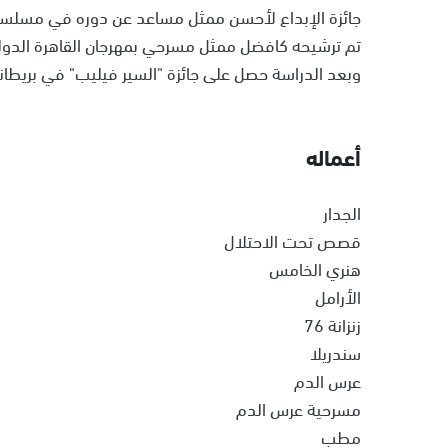
جائزة الإبداع لأحسن ممثل مساعد عن دوره في مسلسل 'وطن
تم ترشيحه كافضل ممثل مسرحي بمهرجان القاهرة الدولي عا
وبعد الدراسة حصل على جائزة "السير فيليب" في بريطانيا لأنه كان من أفض
أعماله
الجدار
قصص تحت الاحتلال
هنري الخامس
الأرامل
زنزانة 76
سندريلا
عرس الدم
مسرحية عرس الدم
مطب