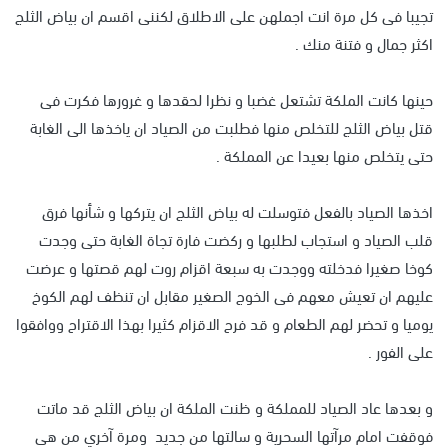
تجيبا فى كل مرة انت اجملهن على الاطلاق لكننى اقسم ان بياض الثلج
اكثر جمال و فتنة منك .
حينها كانت الملكة تشتعل غضبا و نظرا لحقدها و غرورها فكرت فى
قتل بياض الثلج للتخلص منها فطلبت من الصياد ان ياخذها الى الغابة
حتى يتخلص منها بعيدا عن المملكة .
اخذها الصياد بالفعل فتوسلت له بياض الثلج ان يتركها و شأنها فرق
قلب الصياد و استجاب لطلبها و ركضت فارة تجاة الغابة حتى وجدت
كوخا صغيرا فدخلته ووجدت به سبعة اقزام روت لهم قصتها و عرضت
عليهم ان تعيش معهم فى الخوج الصغير مقابل ان تنظف لهم الكوخ
يوميا و تحضر لهم الطعام و قد فرح الاقزام كثيرا بهذا الاقتراح ووافقوا
على الفور .
و بعدها عاد الصياد للمملكة و ظنت الملكة ان بياض الثلج قد ماتت
فوقفت امام مرآتها السحرية و سالتها من جديد ومرة آخري من هى