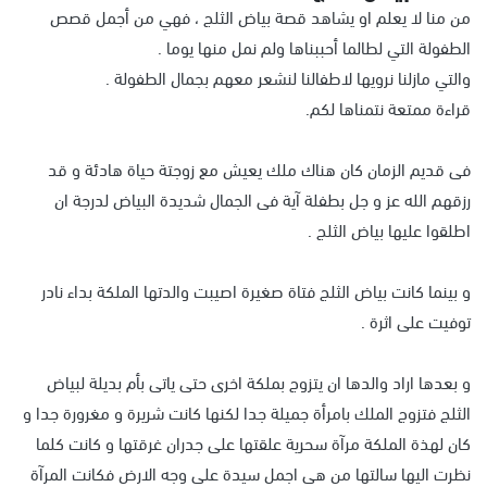
من منا لا يعلم او يشاهد قصة بياض الثلج ، فهي من أجمل قصص
الطفولة التي لطالما أحببناها ولم نمل منها يوما .
والتي مازلنا نرويها لاطفالنا لنشعر معهم بجمال الطفولة .
قراءة ممتعة نتمناها لكم.
فى قديم الزمان كان هناك ملك يعيش مع زوجتة حياة هادئة و قد
رزقهم الله عز و جل بطفلة آية فى الجمال شديدة البياض لدرجة ان
اطلقوا عليها بياض الثلج .
و بينما كانت بياض الثلج فتاة صغيرة اصيبت والدتها الملكة بداء نادر
توفيت على اثرة .
و بعدها اراد والدها ان يتزوج بملكة اخرى حتى ياتى بأم بديلة لبياض
الثلج فتزوج الملك بامرأة جميلة جدا لكنها كانت شريرة و مغرورة جدا و
كان لهذة الملكة مرآة سحرية علقتها على جدران غرقتها و كانت كلما
نظرت اليها سالتها من هى اجمل سيدة على وجه الارض فكانت المرآة