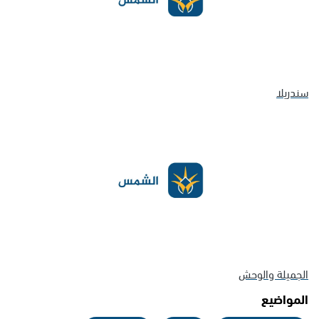
سندريلا
الجميلة والوحش
المواضيع