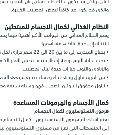
أعلى، ولكن قد يكون لذلك جانب سلبي بأن المتدرب يقو
والذي قد يكون غير كافياً لبعض العضلات الكبيرة.
النظام الغذائي لكمال الاجسام للمبتدئين
يعتبر النظام الغذائي من الجوانب الأكثر أهمية فيما ي
الانتباه إلى عدة نقاط هامة، أهمها:
• يحتاج المتدرب إلى ما بين 20 الى 22 سعر حراري لكل رطل من وزنه.
• يجب بداية اليوم بوجبة إفطار جيدة تتضمن القدر الكافي
والزبادي والتوت خيارات جيدة لبناء العضلات.
• من المهم تناول وجبة غداء وعشاء صحية مرتفعة السع
• تناول مخفوق البروتين الصحي، فهو وسيلة سريعة وصحي
كمال الأجسام والهرمونات المساعدة
هرمون التستوستيرون لكمال الاجسام
يعتبر استخدام هرمون التستوستيرون لـ كمال الاجسام م
إلى المنشطات التي تعزز من مستوى التستوستيرون لبن