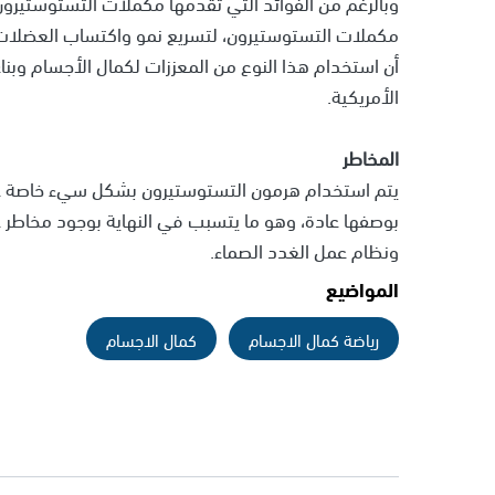
وبالرغم من الفوائد التي تقدمها مكملات التستوستير
مكملات التستوستيرون، لتسريع نمو واكتساب العضلات ج
أن استخدام هذا النوع من المعززات لكمال الأجسام وبناء
الأمريكية.
المخاطر
يتم استخدام هرمون التستوستيرون بشكل سيء خاصة عند
بوصفها عادة، وهو ما يتسبب في النهاية بوجود مخاطر ع
ونظام عمل الغدد الصماء.
المواضيع
رياضة كمال الاجسام
كمال الاجسام