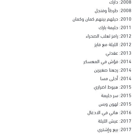
2008: دارك
2008: طرطأ وفنجل
2010: حيلهم بينهم كمان وكمان
2011: حليمة بارك
2012: رامز ثعلب الصحراء
2012: الليلة مع فايز
2013: عقدتي
2014: فؤش في المعسكر
2014: رجعنا صغيرين
2014: أحلى مسا
2015: هبوط اضراري
2015: سر حليمة
2015: لهون وبس
2016: هاني في الادغال
2017: عيش الليلة
2017: بيع وإشتري