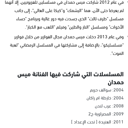
في عام 2012 شاركت ميس حمدان في مسلسلين تلفزيونيين، إلا أنهما
لم يعرضا حتى الآن، هما "اليشمك" و"كيكا على العالي"، إلى جانب
مسلسل "طرف ثالث" الذي جسدت فيه دور غالية وبرنامج "حساء
الأخوات" ومسلسل "النار والطين" وفيلم "اللعب مع الكبار".
وفي عام 2013 دخلت ميس حمدان مجال الفوازير من خلال فوازير
"مسلسليكو"، بالإضافة إلى مشاركتها في المسلسل الرمضاني "لعبة
الموت".
المسلسلات التي شاركت فيها الفنانة ميس
حمدان
2004: سوالف حريم
2004: خارطة ام راكان
2008: عرب لندن
2009: المصراوية ج2
2011: العنيدة [ تحت الإعداد ]