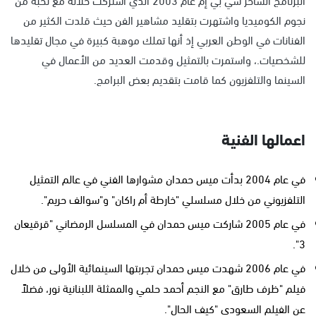
نجوم الكوميديا واشتهرت بتقليد مشاهير الفن حيث قلدت الكثير من
الفنانات في الوطن العربي إذ أنها تملك موهبة كبيرة في مجال تقليدها
للشخصيات.، واستمرت بالتمثيل وقدمت العديد من الأعمال في
السينما والتلفزيون كما قامت بتقديم بعض البرامج.
اعمالها الفنية
في عام 2004 بدأت ميس حمدان مشوارها الفني في عالم التمثيل
التلفزيوني من خلال مسلسلي "خارطة أم راكان" و"سوالف حريم".
في عام 2005 شاركت ميس حمدان في المسلسل الرمضاني "قرقيعان
3".
في عام 2006 شهدت ميس حمدان تجربتها السينمائية الأولى من خلال
فيلم "ظرف طارق" مع النجم أحمد حلمي والممثلة اللبنانية نور، فضلاً
عن الفيلم السعودي "كيف الحال".