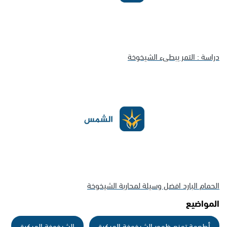
دراسة : التمر يبطىء الشيخوخة
الحمام البارد افضل وسيلة لمحاربة الشيخوخة
المواضيع
أطعمة تمنع ظهور الشيخوخة المبكرة
الشيخوخة المبكرة