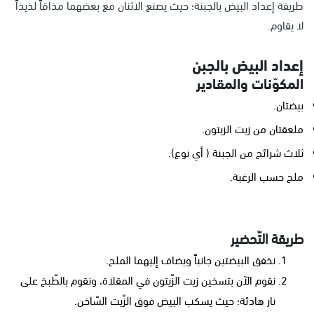
طريقة إعداد البيض بالجبنة؛ حيث يصنع الاثنان مع بعضهما مذاقاً لذيذاً
لا يقاوم.
إعداد البيض بالجبن
المكوّنات والمقادير
بيضتان.
ملعقتان من زيت الزيتون.
ثلاث شرائح من الجبنة ( أي نوع).
ملح حسب الرغبة.
طريقة التّحضير
نخفق البيضتين جانباً ويضاف إليهما الملح.
نقوم الآن بتسخين زيت الزّيتون في المقلاة، ونقوم بالطّبخ على
نار هادئة؛ حيث يسكب البيض فوق الزّيت السّاخن.