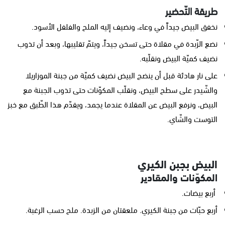
طريقة التّحضير
نخفق البيض جيداً في وعاء، ونضيف إليه الملح والفلفل الأسود.
نضع الزّبدة في مقلاة حتى تسخن جيداً، ويتمّ تقليبها، وبعد أن تذوب
نضيف كميّة البيض ونقلّبه.
على نار هادئة قبل أن ينضج البيض نضيف كميّة من جبنة الموزاريلا
والشّيدر على سطح البيض، ونقلّب المكوّنات حتى تذوب الجبنة مع
البيض، ونرفع البيض عن المقلاة عندما يجمد، ويقدّم هذا الطّبق مع خبز
التوست والشّاي.
البيض بجبن الكيري
المكوّنات والمقادير
أربع بيضات.
أربع حبّات من جبنة الكيري. ملعقتان من الزبدة. ملح حسب الرغبة.