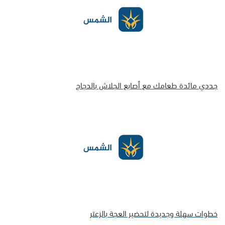
جددي مائدة طعامك مع أصابع الجلاش بالدجاج
خطوات سهلة وجديدة لتحضير العجة بالزعتر