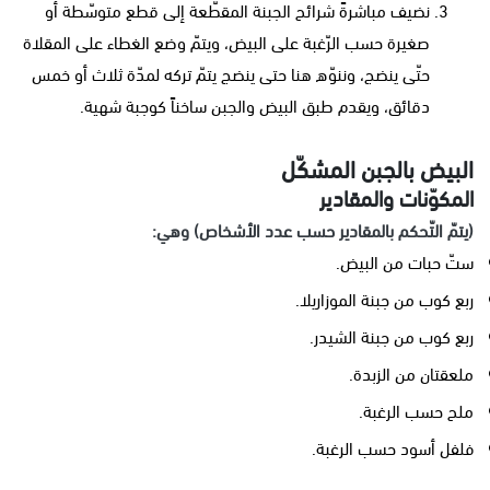
نضيف مباشرةً شرائح الجبنة المقطّعة إلى قطع متوسّطة أو
صغيرة حسب الرّغبة على البيض، ويتمّ وضع الغطاء على المقلاة
حتّى ينضج، وننوّه هنا حتى ينضج يتمّ تركه لمدّة ثلاث أو خمس
دقائق، ويقدم طبق البيض والجبن ساخناً كوجبة شهية.
البيض بالجبن المشكّل
المكوّنات والمقادير
(يتمّ التّحكم بالمقادير حسب عدد الأشخاص) وهي:
ستّ حبات من البيض.
ربع كوب من جبنة الموزاريلا.
ربع كوب من جبنة الشيدر.
ملعقتان من الزبدة.
ملح حسب الرغبة.
فلفل أسود حسب الرغبة.