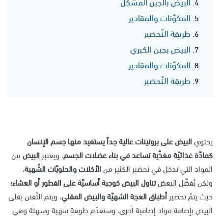
البيض بالجبن المشكّل
المكوّنات والمقادير
طريقة التّحضير
البيض بجبن الكيري
المكوّنات والمقادير
طريقة التّحضير
يحتوي
البيض على بروتينات عالية جداً يستفيد منها جسم الإنسان
كمادّة غذائيّة مغذّية تساعد في بناء عضلات الجسم
، ويعتبر
البيض
من
المواد التي تدخل في تحضير الكثير من
الأكلات والحلويّات الشّهية
،
ولكن يُفضّل البعض
تناول البيض كوجبة أساسيّة على الفطور أو العشاء؛
حيث يتمّ تحضير
أطباق العجة الشهيّة والبيض المقلي
، ويتم التّفنن بقلي
البيض بإضافة مواد إضافية أخرى، وسنقدّم طريقة شهية وسهلة وهي