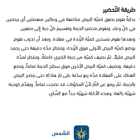
طريقة التّحضير
بدايةً نقوم بخفق كميّة البيض مناصفة في وعائين منفصلين أي بيضتين
في كلّ وعاء، ونقوم بتحضير الجبنة وتقسيم كلّ حبة إلى نصفين.
وبعدها نقوم بتسخين كميّة الزّبدة في مقلاة، وبعد أن تذوب نقوم
بوضع كميّة البيض الأولى فوق الزّبدة، وننتظر مدّة دقيقة حتى يجمد
البيض قليلاً، ثمّ نضيف كميّة من جبنة الكيري كاملةً، وننتظر لمدّة
دقيقة، ونضيف كميّة البيض الأخرى فوق سطح الجبنة تماماً، ونضع
الغطاء على المقلاة مدّة ربع ساعة على نار هادئة حتى ينضج البيض
بالجبنة، ثمّ يرفع عن النّار لأنّ المكوّنات قد نضجت تماماً، ويقدّم كوجبة
شهيّة رائعة، وهذه الأكلة شهيّة جداً مع الشّاي.