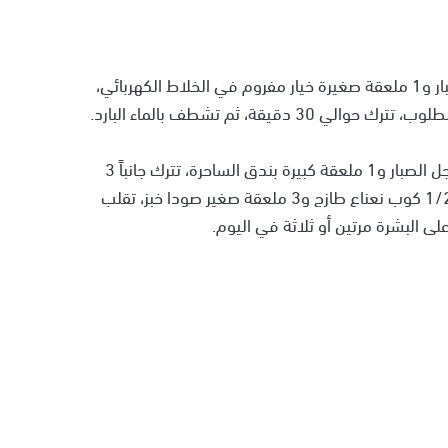
يتم وضع 2 ملعقة كبيرة زبادي، و1 ملعقة صغيرة جل صبار و1 ملعقة صغيرة خيار مفروم في الخلاط الكهربائي،
قة، ثم تشطف بالماء البارد.
في الخلاط توضع 2 ملعقة كبيرة ماء و1 ملعقة صغيرة جل الصبار و1 ملعقة كبيرة بندق الساحرة، تترك جانباً 3
ساعات ومن ثم يضاف لها 1 ملعقة صغيرة زيت نعناع و1/2 كوب نعناع طازج و3 ملعقة صغير صودا خبز، تقلب
ى البشرة مرتين أو ثلاثة في اليوم.