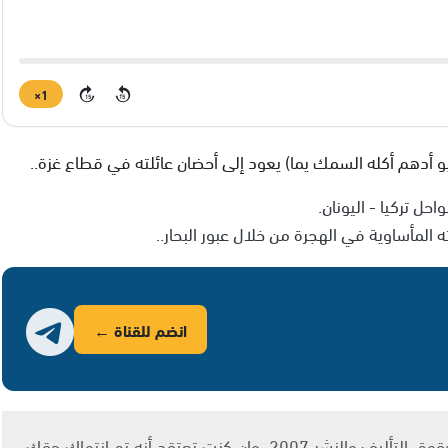
1×
15
15
 أدهم أكله السمك يما) يعود إلى أحضان عائلته في قطاع غزة..
ل تركيا - اليونان.
لمأساوية في الهجرة من خلال عبور البحار..
انضم للقناة ←
يتم الاستخدام المواد وفقًا للمادة 27 أ من قانون حقوق التأليف والنشر 2007، وإن كنت تعتقد أنه تم انتهاك حقك،