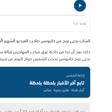
7:21
/
0:00
الشاب يحيى بربخ من خانيونس صاحب الفيديو الشهير (أبو
ذلك بعد أن نجا من حادثة غرق مركب المهاجرين قبالة سواح
يحيى بربخ خانيونس تحدث للشمس صباح اليوم عن تجربته ا
إذاعة الشمس
تابع آخر الأخبار بلحظة بلحظة
أخبار عاجلة · تقارير حصرية · مباشر