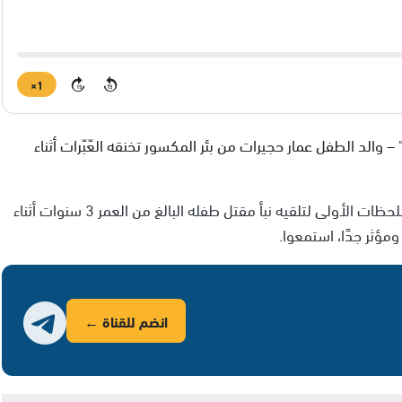
1×
15
15
– والد الطفل عمار حجيرات من بئر المكسور تخنقه العّبّرات أثناء
الوالد الثاكل محمّد حجيرات تحدّث لإذاعة الشمس عن اللحظات الأولى لتلقيه نبأ مقتل طفله البالغ من العمر 3 سنوات أثناء
مؤثر جدًا، استمعوا.
انضم للقناة ←