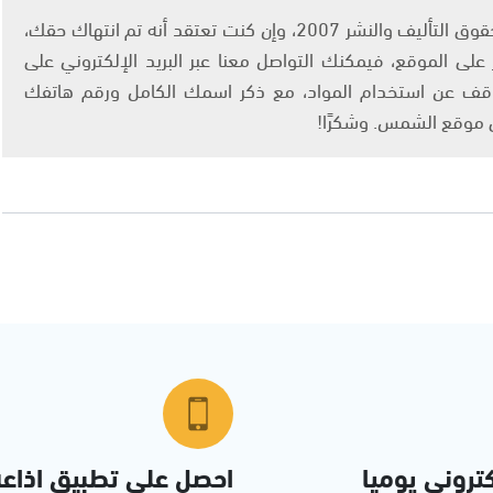
يتم الاستخدام المواد وفقًا للمادة 27 أ من قانون حقوق التأليف والنشر 2007، وإن كنت تعتقد أنه تم انتهاك حقك،
لى الموقع، فيمكنك التواصل معنا عبر البريد الإلكتروني على
info@ashams.c والطلب بالتوقف عن استخدام المواد، مع ذكر اسمك الكامل ورقم هاتفك
ى موقع الشمس. وشكرًا!
تروني يوميا
احصل على تطبيق اذاع