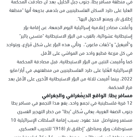
في منطقة مسافر يطا، جنوب جبل الخليل، بعد أن صادقت المحكمة
العليا على طرد السكان الفلسطينيين من بلدهم، بذريعة أنها "منطقة
إطلاق نار، ويمنع الدخول اليها".
وأعلنت مصادر إعلامية إسرائيلية اليوم الجمعة، عن إقامة بؤر
إستيطانية عشوائية، بالقرب من البؤر الاستيطانية "متسبي يائير"
و"أفيغيل" و"حَفات ماعون"، وتأتي هذه البؤر على شكل مَزارِع، ويتواجد
في كل مزرعة قطيع واحد من المواشي على الأقل.
كما وأقيمت اثنتين من البؤر الاستيطانية، قبل مصادقة المحكمة
الإسرائيلية العُليا على طرد الفلسطينيين من منطقتهم، في أيار/مايو
2022، بينما أقيمت ثلاثة من البؤر الاستيطانية الأخرى على الأقل بعد
قرار المحكمة.
مسافر يطا: الواقع الديمُغرافي والجغرافي
12 قرية فلسطينية في تجمع واحد، يقع هذا التجمع في مسافر يطا
جنوب الضفة الغربية، يعاني سُكان "يطا" من خطر التهجير القسري
مستمر ومتواصل منذ عقود، بسبب إقامة السلطات الإسرائيلية 10
مستوطنات وبؤر ومناطق "إطلاق نار (918)" للتدريب العسكري.
تقع منطقة "مسافر يطا" في مدينة يطا بين 14 و24 كيلومترا جنوب