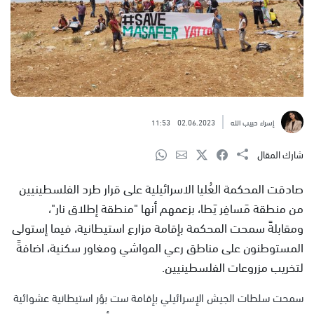
إسراء حبيب الله
02.06.2023
11:53
شارك المقال
صادقت المحكمة العُليا الاسرائيلية على قرار طرد الفلسطينيين
من منطقة مَسافِر يَطا، بزعمهم أنها "منطقة إطلاق نار"،
ومقابلةً سمحت المحكمة بإقامة مزارع استيطانية، فيما إستولى
المستوطنون على مناطق رعي المواشي ومغاور سكنية، اضافةً
لتخريب مزروعات الفلسطينيين.
سمحت سلطات الجيش الإسرائيلي بإقامة ست بؤر استيطانية عشوائية