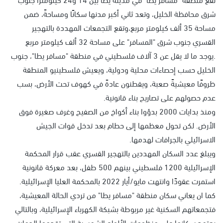
شرق محافظة الخليل، وتعد ثاني أكبر مدنها سكانًا ومساحةً، ضمن
مساحة 35 ألف كيلومتر مربع،وتقع التجمعات المهددة بالتهجير
القسري جنوب شرق "المسافر" على مساحة 32 ألف كيلومتر مربع
.يوجد ما لا يقل عن 3 آلاف فلسطيني في منطقة "مسافر يطا"، جنوب
الخليل حسب إحصاءات محلية ودولية، ويعيش فلسطينيو المنطقة
ظروفًا معيشيةً صعبة، ويقطنون عادةً في كهوف تحت الأرض، بسب
عدم حصولهم على تصاريح بناء قانونية.
ومنذ بدايات 2000 بدؤوا بناء أكواخ من الصفيح وغرف صغيرة فوق
الأرض. لكن تحول معظمها إلى حطام بعد تدخل قوات الجيش
الاسرائيلي بالجرافات لهدمها.
ويبلغ عدد السكان المهددين بالتهجير القسري عقب قرار المحكمة
الإسرائيلية 1200 فلسطيني بينهم 500 طفل، بعد معركة قانونية
استمرت عقودًا وانتهت مايو/أيار 2022 بالمحكمة العليا الإسرائيلية.
كما ان يعاني سكان منطقة "مسافر يطا" من تردي الحالة المعيشية،
فتجمعاتهم السكنية غير مربوطة بشبكة الكهرباء الإسرائيلية، وبالتالي
يعتمد سكانها على منظومات الألواح الشمسية التي تقدمها الجهات