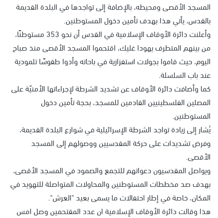
المسجد الأقصى ومحيطه، بالإضافة إلى تواجدها في البلدة القديمة
بالقدس، يأتي هذا بهدف تأمين دخول المستوطنين.
وأعلنت دائرة الأوقاف الإسلامية في القدس أن نحو 353 مستوطنًا،
من بينهم المتطرف يهودا غليك، اقتحموا المسجد الأقصى منذ صباح
اليوم، حيث قاموا بجولات استفزازية في باحاته وأدوا طقوسًا تلمودية
عند باب السلسلة.
كما وأضافت دائرة الأوقاف عن تشديد الشرطة لإجراءاتها الأمنيّة على
المصلين الفلسطينيين القادمين للمسجد، بحجة تأمين دخول
المستوطنين.
يُشار إلى زيادة تواجد الشرطة الإسرائيلية في شوارع البلدة القديمة،
وفرض تشديدات على حركة المقدسيين ووصولهم إلى المسجد
الأقصى.
ويواصل المقدسيون دعواتهم للتجمع والصمود في المسجد الأقصى،
بهدف صد مخططات المستوطنين والمحاولات المتواصلة للتهويد في
المكان، خاصة في إطار احتفالات ما يسمى بعيد "العرش".
هذا وقالت دائرة الأوقاف الإسلامية ان عدد المقتحمين وصل امس