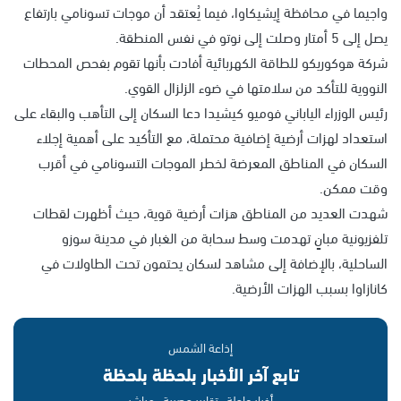
واجيما في محافظة إيشيكاوا، فيما يُعتقد أن موجات تسونامي بارتفاع
يصل إلى 5 أمتار وصلت إلى نوتو في نفس المنطقة.
شركة هوكوريكو للطاقة الكهربائية أفادت بأنها تقوم بفحص المحطات
النووية للتأكد من سلامتها في ضوء الزلزال القوي.
رئيس الوزراء الياباني فوميو كيشيدا دعا السكان إلى التأهب والبقاء على
استعداد لهزات أرضية إضافية محتملة، مع التأكيد على أهمية إجلاء
السكان في المناطق المعرضة لخطر الموجات التسونامي في أقرب
وقت ممكن.
شهدت العديد من المناطق هزات أرضية قوية، حيث أظهرت لقطات
تلفزيونية مبانٍ تهدمت وسط سحابة من الغبار في مدينة سوزو
الساحلية، بالإضافة إلى مشاهد لسكان يحتمون تحت الطاولات في
كانازاوا بسبب الهزات الأرضية.
إذاعة الشمس
تابع آخر الأخبار بلحظة بلحظة
أخبار عاجلة · تقارير حصرية · مباشر