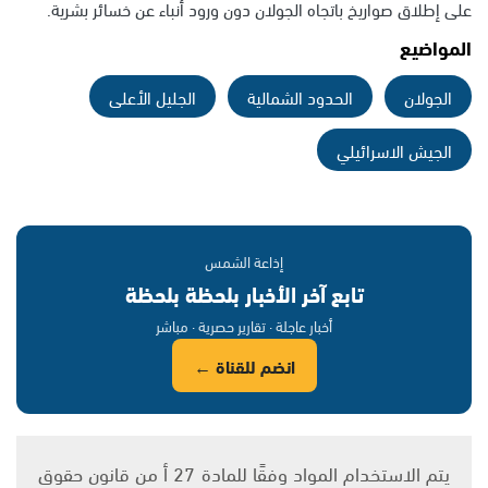
على إطلاق صواريخ باتجاه الجولان دون ورود أنباء عن خسائر بشرية.
المواضيع
الجولان
الحدود الشمالية
الجليل الأعلى
الجيش الاسرائيلي
إذاعة الشمس
تابع آخر الأخبار بلحظة بلحظة
أخبار عاجلة · تقارير حصرية · مباشر
انضم للقناة ←
يتم الاستخدام المواد وفقًا للمادة 27 أ من قانون حقوق