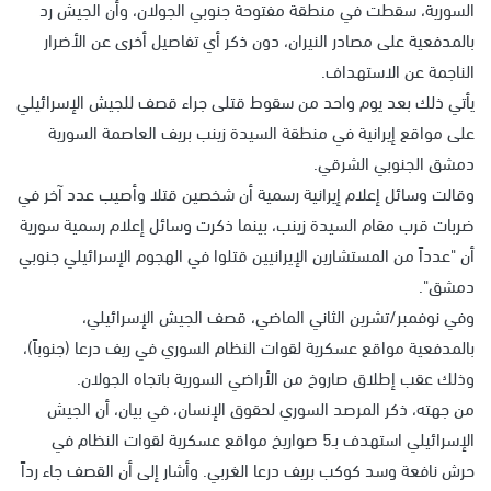
السورية، سقطت في منطقة مفتوحة جنوبي الجولان، وأن الجيش رد
بالمدفعية على مصادر النيران، دون ذكر أي تفاصيل أخرى عن الأضرار
الناجمة عن الاستهداف.
يأتي ذلك بعد يوم واحد من سقوط قتلى جراء قصف للجيش الإسرائيلي
على مواقع إيرانية في منطقة السيدة زينب بريف العاصمة السورية
دمشق الجنوبي الشرقي.
وقالت وسائل إعلام إيرانية رسمية أن شخصين قتلا وأصيب عدد آخر في
ضربات قرب مقام السيدة زينب، بينما ذكرت وسائل إعلام رسمية سورية
أن "عدداً من المستشارين الإيرانيين قتلوا في الهجوم الإسرائيلي جنوبي
دمشق".
وفي نوفمبر/تشرين الثاني الماضي، قصف الجيش الإسرائيلي،
بالمدفعية مواقع عسكرية لقوات النظام السوري في ريف درعا (جنوباً)،
وذلك عقب إطلاق صاروخ من الأراضي السورية باتجاه الجولان.
من جهته، ذكر المرصد السوري لحقوق الإنسان، في بيان، أن الجيش
الإسرائيلي استهدف بـ5 صواريخ مواقع عسكرية لقوات النظام في
حرش نافعة وسد كوكب بريف درعا الغربي. وأشار إلى أن القصف جاء رداً