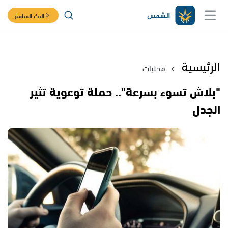
البث المباشر
الرئيسية
محليات
"بلاش تسوء بسرعة".. حملة توعوية تثير
الجدل