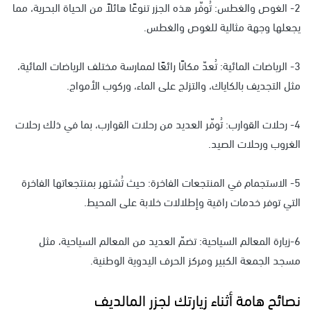
2- الغوص والغطس: تُوفّر هذه الجزر تنوعًا هائلاً من الحياة البحرية، مما
يجعلها وجهة مثالية للغوص والغطس.
3- الرياضات المائية: تُعدّ مكانًا رائعًا لممارسة مختلف الرياضات المائية،
مثل التجديف بالكاياك، والتزلج على الماء، وركوب الأمواج.
4- رحلات القوارب: تُوفّر العديد من رحلات القوارب، بما في ذلك رحلات
الغروب ورحلات الصيد.
5- الاستجمام في المنتجعات الفاخرة: حيث تُشتهر بمنتجعاتها الفاخرة
التي توفر خدمات راقية وإطلالات خلابة على المحيط.
6-زيارة المعالم السياحية: تضمّ العديد من المعالم السياحية، مثل
مسجد الجمعة الكبير ومركز الحرف اليدوية الوطنية.
نصائح هامة أثناء زيارتك لجزر المالديف