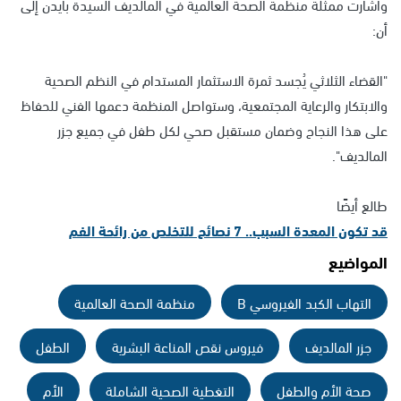
وأشارت ممثلة منظمة الصحة العالمية في المالديف السيدة بايدن إلى
أن:
"القضاء الثلاثي يُجسد ثمرة الاستثمار المستدام في النظم الصحية
والابتكار والرعاية المجتمعية، وستواصل المنظمة دعمها الفني للحفاظ
على هذا النجاح وضمان مستقبل صحي لكل طفل في جميع جزر
المالديف".
طالع أيضًا
قد تكون المعدة السبب.. 7 نصائح للتخلص من رائحة الفم
المواضيع
التهاب الكبد الفيروسي B
منظمة الصحة العالمية
جزر المالديف
فيروس نقص المناعة البشرية
الطفل
صحة الأم والطفل
التغطية الصحية الشاملة
الأم