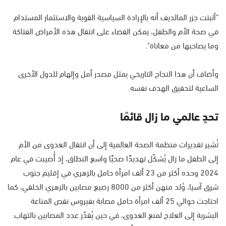
"أثبتت جزر المالديف أنه بالإرادة السياسية القوية والاستثمار المستدام
في صحة الأم والطفل، يمكن القضاء على انتقال هذه الأمراض الفتاكة
وما يصاحبها من معاناة".
وأضاف أن هذا النجاح التاريخي يمثل مصدر أمل وإلهام للدول الأخرى
الساعية لتحقيق الهدف نفسه.
تحدٍ عالمي ما زال قائمًا
تُشير تقديرات منظمة الصحة العالمية إلى أن انتقال العدوى من الأم
إلى الطفل ما زال يُشكّل تهديدًا صحيًا واسع النطاق، إذ أُصيبت في عام
2024 وحده أكثر من 23 ألف امرأة حامل بالزهري في إقليم جنوب
شرق آسيا، وُلد منهن أكثر من 8000 رضيع مصابين بالزهري الخلقي، كما
احتاجت حوالي 25 ألف امرأة حامل مصابة بفيروس نقص المناعة
البشرية إلى العلاج لمنع العدوى، في حين يُقدّر عدد المصابين بالتهاب