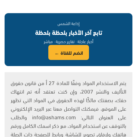
إذاعة الشمس
تابع آخر الأخبار بلحظة بلحظة
أخبار عاجلة · تقارير حصرية · مباشر
انضم للقناة ←
يتم الاستخدام المواد وفقًا للمادة 27 أ من قانون حقوق
التأليف والنشر 2007، وإن كنت تعتقد أنه تم انتهاك
حقك، بصفتك مالكًا لهذه الحقوق في المواد التي تظهر
على الموقع، فيمكنك التواصل معنا عبر البريد الإلكتروني
على العنوان التالي: info@ashams.com والطلب
بالتوقف عن استخدام المواد، مع ذكر اسمك الكامل ورقم
هاتفك وإرفاق تصوير للشاشة ورابط للصفحة ذات الصلة