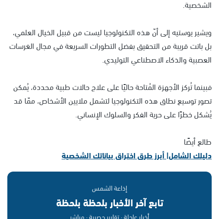
الشخصية.
ويشير يوستيه إلى أنّ هذه التكنولوجيا ليست من قبيل الخيال العلمي،
بل باتت قريبة من التحقيق بفضل التطورات السريعة في مجال الغرسات
العصبية والذكاء الاصطناعي التوليدي.
فبينما تُركز الأجهزة المُتاحة حاليًا على علاج حالات طبية محددة، يُمكن
تصور توسيع نطاق هذه التكنولوجيا لتشمل ملايين الأشخاص، ممّا قد
يُشكل خطرًا على حرية الفكر والسلوك الإنساني.
طالع أيضًا
دليلك الشامل| أبرز طرق اختراق بياناتك الشخصية
إذاعة الشمس
تابع آخر الأخبار بلحظة بلحظة
أخبار عاجلة · تقارير حصرية · مباشر