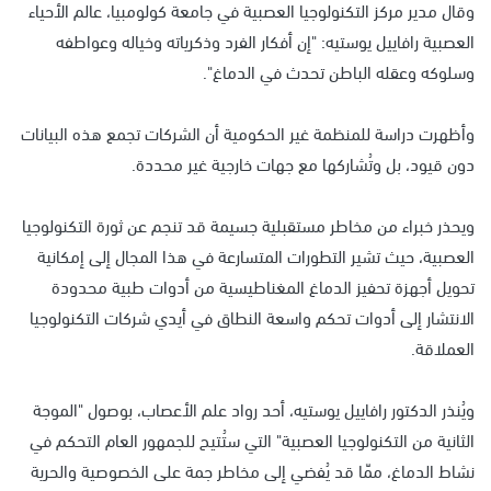
وقال مدير مركز التكنولوجيا العصبية في جامعة كولومبيا، عالم الأحياء
العصبية رافاييل يوستيه: "إن أفكار الفرد وذكرياته وخياله وعواطفه
وسلوكه وعقله الباطن تحدث في الدماغ".
وأظهرت دراسة للمنظمة غير الحكومية أن الشركات تجمع هذه البيانات
دون قيود، بل وتُشاركها مع جهات خارجية غير محددة.
ويحذر خبراء من مخاطر مستقبلية جسيمة قد تنجم عن ثورة التكنولوجيا
العصبية، حيث تشير التطورات المتسارعة في هذا المجال إلى إمكانية
تحويل أجهزة تحفيز الدماغ المغناطيسية من أدوات طبية محدودة
الانتشار إلى أدوات تحكم واسعة النطاق في أيدي شركات التكنولوجيا
العملاقة.
ويُنذر الدكتور رافاييل يوستيه، أحد رواد علم الأعصاب، بوصول "الموجة
الثانية من التكنولوجيا العصبية" التي ستُتيح للجمهور العام التحكم في
نشاط الدماغ، ممّا قد يُفضي إلى مخاطر جمة على الخصوصية والحرية