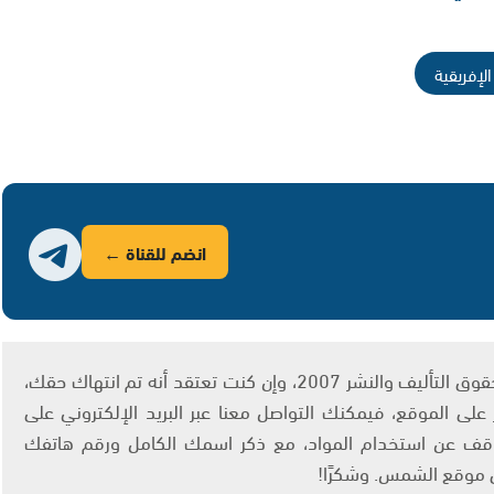
لإفريقية
انضم للقناة ←
يتم الاستخدام المواد وفقًا للمادة 27 أ من قانون حقوق التأليف والنشر 2007، وإن كنت تعتقد أنه تم انتهاك حقك،
لى الموقع، فيمكنك التواصل معنا عبر البريد الإلكتروني على
info@ashams.c والطلب بالتوقف عن استخدام المواد، مع ذكر اسمك الكامل ورقم هاتفك
ى موقع الشمس. وشكرًا!