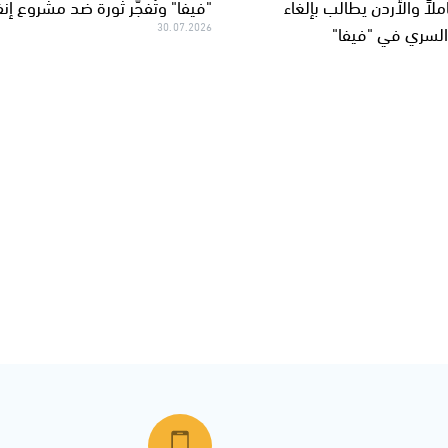
ملاً والأردن يطالب بإلغاء
"فيفا" وتُفجّر ثورة ضد مشروع إنفا
لسري في "فيفا"
30.07.2026