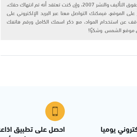
يتم الاستخدام المواد وفقًا للمادة 27 أ من قانون حقوق التأليف والنشر 2007، وإن كنت تعتقد أنه تم انتهاك حقك،
لى الموقع، فيمكنك التواصل معنا عبر البريد الإلكتروني على
info@ashams.c والطلب بالتوقف عن استخدام المواد، مع ذكر اسمك الكامل ورقم هاتفك
ى موقع الشمس. وشكرًا!
تروني يوميا
احصل على تطبيق اذاع