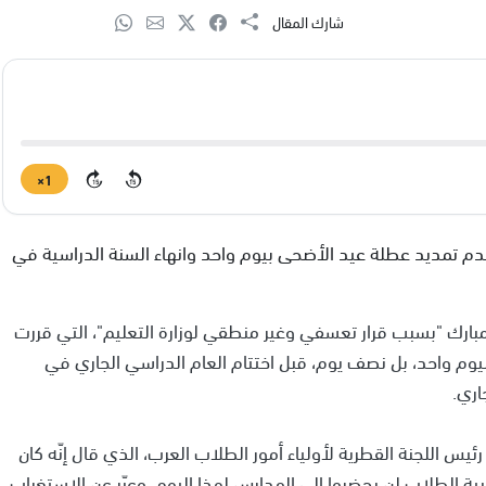
شارك المقال
1×
15
15
عدم تمديد عطلة عيد الأضحى بيوم واحد وانهاء السنة الدراسية في
مبارك "بسبب قرار تعسفي وغير منطقي لوزارة التعليم"، التي قررت
يوم واحد، بل نصف يوم، قبل اختتام العام الدراسي الجاري في
اري.
يس اللجنة القطرية لأولياء أمور الطلاب العرب، الذي قال إنّه كان
ية الطلاب لن يحضروا إلى المدارس لهذا اليوم، وعبّر عن الاستغراب