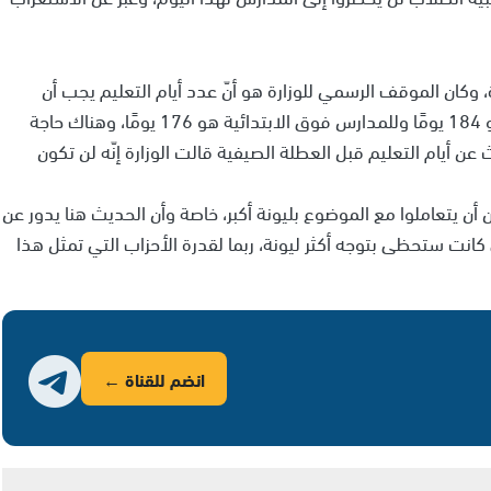
رة، وكان الموقف الرسمي للوزارة هو أنّ عدد أيام التعليم يجب أن
يكون محدّدا حسب القانون، ففي المدارس الابتدائية هو 184 يومًا وللمدارس فوق الابتدائية هو 176 يومًا، وهناك حاجة
ن أيام التعليم قبل العطلة الصيفية قالت الوزارة إنّه لن تكون
 يتعاملوا مع الموضوع بليونة أكبر، خاصة وأن الحديث هنا يدور عن
انت ستحظى بتوجه أكثر ليونة، ربما لقدرة الأحزاب التي تمثل هذا
انضم للقناة ←