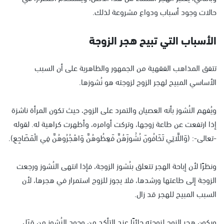
حالات وجود أسباب ودواع مشروعة لذلك.
الأسباب التي تبيح هجر الزوجة
تتفق المذاهب الفقهية من الجمهور والظاهرية على أن السبب
الأساسي المبيح لهجر الزوج لزوجته هو نُشوزها.
ويُفهم النُشوز بأنه العصيان والتمرد على الزوج، حيث تكون المرأة ناشزة
إذا ارتفعت عن طاعة زوجها، وتركت أوامره، وأظهرت كراهية له. لقوله
-تعالى-: (وَاللَّاتِي تَخَافُونَ نُشُوزَهُنَّ فَعِظُوهُنَّ وَاهْجُرُوهُنَّ فِي الْمَضَاجِعِ).
ونظرًا لأن إباحة الهجر تتعلق بنُشوز الزوجة، فإذا انتهى النُشوز ورجعت
الزوجة إلى طاعتها ورشدها، فلا يجوز للزوج استمرار في هجرها، لأن
السبب المبيح للهجر قد زال.
ويكون هجر الزوج لزوجته جائزًا عند التأكد من وجود النُشوز من قِبَل