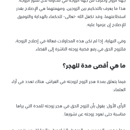
هذا ما يعرف بالتحكيم بين الزوجين، ومهمتهما هي الإصلاح بقدر
استطاعتهما، وقد تكفل الله -تعالى- للحكماء بالهداية والتوفيق
للإصلاح إن عزموا عليه.
وفي النهاية، إذا لم تكن هذه المحاولات فعالة في إصلاح الزوجة،
فللزوج الحق في رفع قضية زوجته الناشزة إلى القضاء.
ما هي أقصى مدة للهجر؟
فيما يتعلق بمدة هجر الزوج لزوجته في الفراش، هناك تعدد في آراء
العلماء:
الرأي الأول: يقول بأن للزوج الحق في هجر زوجته للمدة التي يراها
مناسبة حتى تعود زوجته عن نشوزها.
هذا مذهب الجمهور من الحنفية، الشافعية، والحنابلة، ويستندون في