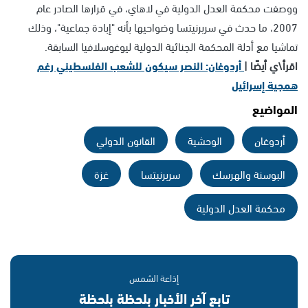
ووصفت محكمة العدل الدولية في لاهاي، في قرارها الصادر عام
2007، ما حدث في سربرنيتسا وضواحيها بأنه "إبادة جماعية"، وذلك
تماشيا مع أدلة المحكمة الجنائية الدولية ليوغوسلافيا السابقة.
اقرأ\ي أيضًا |
أردوغان: النصر سيكون للشعب الفلسطيني رغم
همجية إسرائيل
المواضيع
أردوغان
الوحشية
القانون الدولي
البوسنة والهرسك
سربرنيتسا
غزة
محكمة العدل الدولية
إذاعة الشمس
تابع آخر الأخبار بلحظة بلحظة