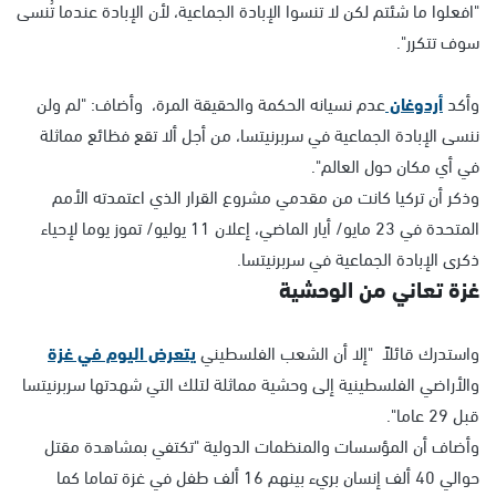
"افعلوا ما شئتم لكن لا تنسوا الإبادة الجماعية، لأن الإبادة عندما تُنسى
سوف تتكرر".
وأكد
أردوغان
عدم نسيانه الحكمة والحقيقة المرة، وأضاف: "لم ولن
ننسى الإبادة الجماعية في سربرنيتسا، من أجل ألا تقع فظائع مماثلة
في أي مكان حول العالم".
وذكر أن تركيا كانت من مقدمي مشروع القرار الذي اعتمدته الأمم
المتحدة في 23 مايو/ أيار الماضي، إعلان 11 يوليو/ تموز يوما لإحياء
ذكرى الإبادة الجماعية في سربرنيتسا.
غزة تعاني من الوحشية
واستدرك قائلاً "إلا أن الشعب الفلسطيني
يتعرض اليوم في غزة
والأراضي الفلسطينية إلى وحشية مماثلة لتلك التي شهدتها سربرنيتسا
قبل 29 عاما".
وأضاف أن المؤسسات والمنظمات الدولية "تكتفي بمشاهدة مقتل
حوالي 40 ألف إنسان بريء بينهم 16 ألف طفل في غزة تماما كما