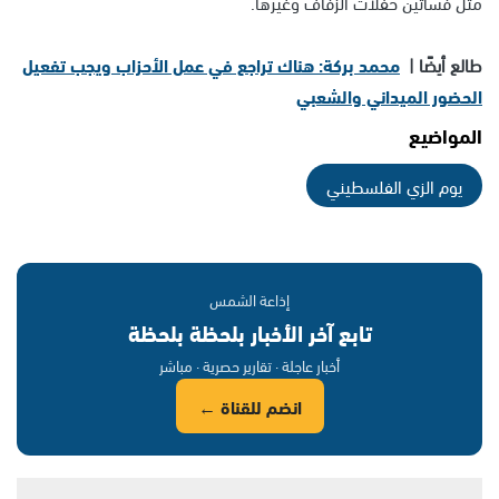
مثل فساتين حفلات الزفاف وغيرها.
طالع أيضًا |
محمد بركة: هناك تراجع في عمل الأحزاب ويجب تفعيل
الحضور الميداني والشعبي
المواضيع
يوم الزي الفلسطيني
إذاعة الشمس
تابع آخر الأخبار بلحظة بلحظة
أخبار عاجلة · تقارير حصرية · مباشر
انضم للقناة ←