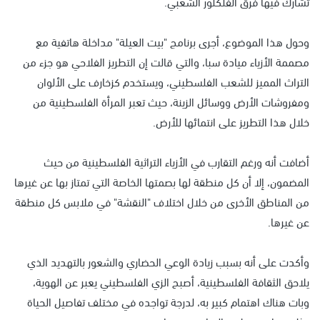
تشارك فيها فرق الفلكلور الشعبي.
وحول هذا الموضوع، أجرى برنامج "بيت العيلة" مداخلة هاتفية مع
مصممة الأزياء ميادة سبا، والتي قالت إن التطريز الفلاحي هو جزء من
التراث المميز للشعب الفلسطيني، ويستخدم كزخارف على الألوان
ومفروشات الأرض ووسائل الزينة، حيث تعبر المرأة الفلسطينية من
خلال هذا التطريز على انتمائها للأرض.
أضافت أنه ورغم التقارب في الأزياء التراثية الفلسطينية من حيث
المضمون، إلا أن كل منطقة لها بصمتها الخاصة التي تمتاز بها عن غيرها
من المناطق الأخرى من خلال اختلاف "النقشة" في ملابس كل منطقة
عن غيرها.
وأكدت على أنه بسبب زيادة الوعي الحضاري والشعور بالتهديد الذي
يلاحق الثقافة الفلسطينية، أصبح الزي الفلسطيني يعبر عن الهوية،
وبات هناك اهتمام كبير به، لدرجة تواجده في مختلف تفاصيل الحياة