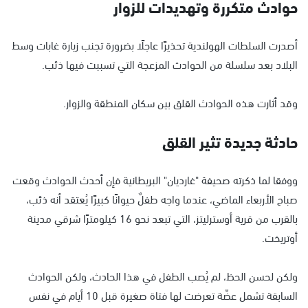
حوادث متكررة وتهديدات للزوار
أصدرت السلطات الهولندية تحذيرًا عاجلًا بضرورة تجنب زيارة غابات وسط
البلاد بعد سلسلة من الحوادث المزعجة التي تسببت فيها ذئب.
وقد أثارت هذه الحوادث القلق بين سكان المنطقة والزوار.
حادثة جديدة تثير القلق
ووفقا لما ذكرته صحيفة "غارديان" البريطانية فإن أحدث الحوادث وقعت
صباح الأربعاء الماضي، عندما واجه طفلٌ حيوانًا كبيرًا يُعتقد أنه ذئب،
بالقرب من قرية أوسترليتز، التي تبعد نحو 16 كيلومترًا شرقي مدينة
أوتريخت.
ولكن لحسن الحظ، لم يُصب الطفل في هذا الحادث، ولكن الحوادث
السابقة تشمل عضّة تعرضت لها فتاة صغيرة قبل 10 أيام في نفس