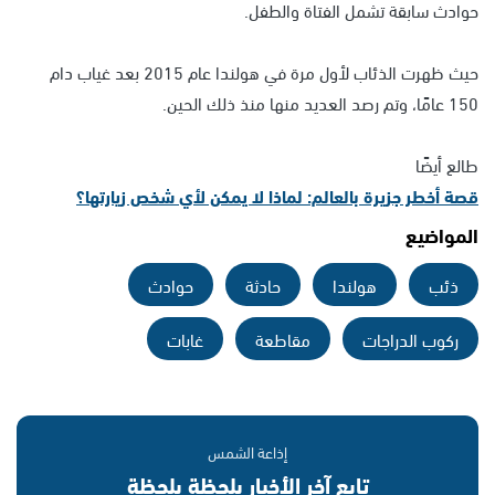
حوادث سابقة تشمل الفتاة والطفل.
حيث ظهرت الذئاب لأول مرة في هولندا عام 2015 بعد غياب دام
150 عامًا، وتم رصد العديد منها منذ ذلك الحين.
طالع أيضًا
قصة أخطر جزيرة بالعالم: لماذا لا يمكن لأي شخص زيارتها؟
المواضيع
ذئب
هولندا
حادثة
حوادث
ركوب الدراجات
مقاطعة
غابات
إذاعة الشمس
تابع آخر الأخبار بلحظة بلحظة