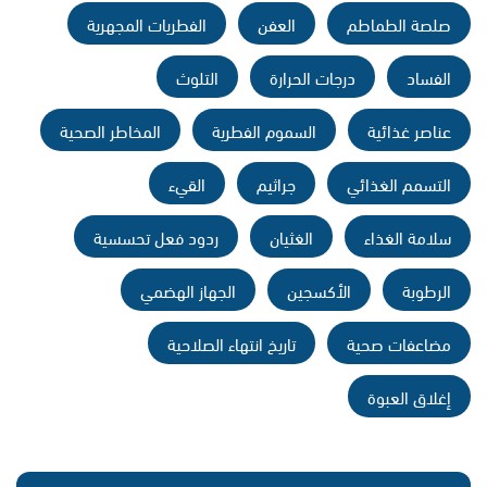
صلصة الطماطم
العفن
الفطريات المجهرية
الفساد
درجات الحرارة
التلوث
عناصر غذائية
السموم الفطرية
المخاطر الصحية
التسمم الغذائي
جراثيم
القيء
سلامة الغذاء
الغثيان
ردود فعل تحسسية
الرطوبة
الأكسجين
الجهاز الهضمي
مضاعفات صحية
تاريخ انتهاء الصلاحية
إغلاق العبوة