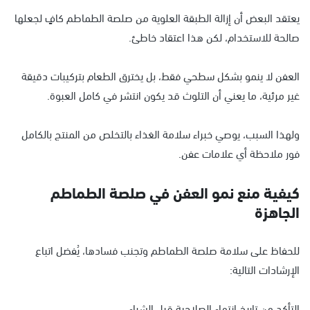
يعتقد البعض أن إزالة الطبقة العلوية من صلصة الطماطم كافٍ لجعلها
صالحة للاستخدام، لكن هذا اعتقاد خاطئ.
العفن لا ينمو بشكل سطحي فقط، بل يخترق الطعام بتركيبات دقيقة
غير مرئية، ما يعني أن التلوث قد يكون انتشر في كامل العبوة.
ولهذا السبب، يوصي خبراء سلامة الغذاء بالتخلص من المنتج بالكامل
فور ملاحظة أي علامات عفن.
كيفية منع نمو العفن في صلصة الطماطم
الجاهزة
للحفاظ على سلامة صلصة الطماطم وتجنب فسادها، يُفضل اتباع
الإرشادات التالية:
التأكد من تاريخ انتهاء الصلاحية قبل الشراء.