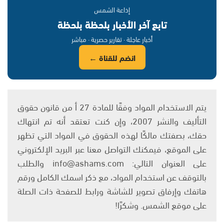
إذاعة الشمس
تابع آخر الأخبار بلحظة بلحظة
أخبار عاجلة · تقارير حصرية · مباشر
انضم للقناة ←
يتم الاستخدام المواد وفقًا للمادة 27 أ من قانون حقوق
التأليف والنشر 2007، وإن كنت تعتقد أنه تم انتهاك
حقك، بصفتك مالكًا لهذه الحقوق في المواد التي تظهر
على الموقع، فيمكنك التواصل معنا عبر البريد الإلكتروني
على العنوان التالي: info@ashams.com والطلب
بالتوقف عن استخدام المواد، مع ذكر اسمك الكامل ورقم
هاتفك وإرفاق تصوير للشاشة ورابط للصفحة ذات الصلة
على موقع الشمس. وشكرًا!