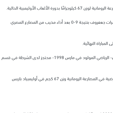
الألعاب الأوليمبية الحالية.
وخسر كيشو مباراة دور الستة عشر أمام الأذربيجاني حسرات جعفروف بنتيجة 9-0 بعد أداء مخيب من المصارع المصري
مباراة النهائية.
من جانبها، أكدت الإذاعة الفرنسية، فإن المصارع المصري- الرياضي المولود في مارس 1998- محتجز لدى الشرطة في قسم
وخسر محمد متولي "كيشو" فرصة المشاركة بمرحلة الترضية في المصارعة الرومانية وزن 67 كجم في أوليمبياد باريس