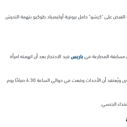
 القبض على "كيشو" حامل برونزية أوليمبياد طوكيو بتهمة التحرش
ي مسابقة المصارعة في
باريس
قيد الاحتجاز بعد أن اتهمته امرأة
ولفتت الصحيفة إلى أن الضحية المزعومة تقدمت بشكوى ويُعتقد أن الأحداث وقعت في حوالي الساعة 4:30 صباحًا يوم
تداء الجنسي.