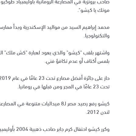
موتك يا كيشو".
والتكنولوجيا.
واشتهر بلقب "كيشو" والذي يعود لعبارة "كش ملك" المع
بلمس أكتاف أو عدم تكافؤ فني.
تحت 23 عامًا في المجر ومن قبلها في رومانيا.
كيشو رفع رصيد مصر لـ8 ميداليات متنوع
لندن 2012.
وكرر كيشو احتفال كرم جابر صاحب ذهبية 2004 بأوليمبياد أثينا، في مشهد التتويج بميداليته في طوكيو 2020.