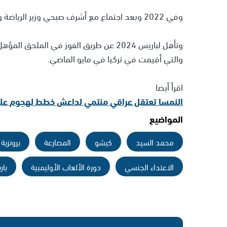
وفي 2022 وبعد اجتماع مع أشرف صبحي وزير الرياضة وعد كبشو بتحقيق ميدالية ذهبية في أوليمبياد باريس 2024.
والتي أقيمت في تركيا في مايو الماضي.
اقرأ أيضا
النمسا تعتقل عراقي منتمي لداعش خطط لهجوم على
المواضيع
محمد السيد
كيشو
المصارعة
برونزية
الاعتداء الجنسي
دورة الألعاب الأوليمبية
باري