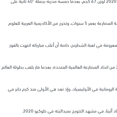
صاحب برونزية في المصارعة الرومانية بأوليمبياد طوكيو 2020 لوزن 67 كجم، بعدما حمسه مدربه بجملة "40 ثانية على
محمد إبراهيم السيد من مواليد الإسكندرية وبدأ ممارسة المصارعة بعمر 5 سنوات، وتخرج من الأكاديمية العربية للعلوم
روفة في لعبة الشطرنج، خاصة أن أغلب مبارياته انتهت بالفوز
حاز على جائزة أفضل مصارع تحت 23 عامًا في عام 2019 من اتحاد المصارعة العالمية المتحدة، بعدما فاز بلقب بطولة العالم
ة في المصارعة الرومانية في الأوليمبياد، وإذ تعد هي الأولى منذ كرم جابر في