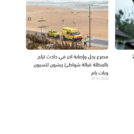
مصرع رجل وإصابة اخر في حادث تزلج
بالمظلة قبالة شواطئ ريشون لتسيون
وبات يام
09.01.2026