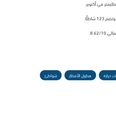
ت حرارة
هطول الأمطار
شواطئ