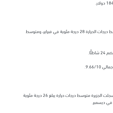
في المركز الثاني، جاءت جزيرة زنزبار في تنزانيا، يبلغ متوسط درجات الحرارة 28 درجة مئوية في فبراير، ومتوسط
حصلت جزيرة كريت في اليونان على المركز الثالث، حيث سجلت الجزيرة متوسط درجات حرارة يبلغ 26 درجة مئوية