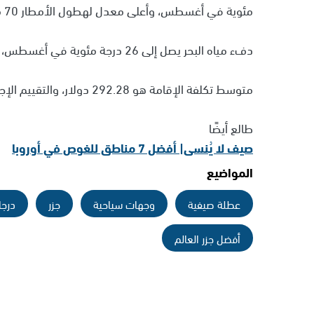
مئوية في أغسطس، وأعلى معدل لهطول الأمطار 70 ملليمتر في أكتوبر.
دفء مياه البحر يصل إلى 26 درجة مئوية في أغسطس، وتضم 123 شاطئًا.
متوسط تكلفة الإقامة هو 292.28 دولار، والتقييم الإجمالي 8.62/10.
طالع أيضًا
صيف لا يُنسى| أفضل 7 مناطق للغوص في أوروبا
المواضيع
عطلة صيفية
وجهات سياحية
جزر
درجا
أفضل جزر العالم