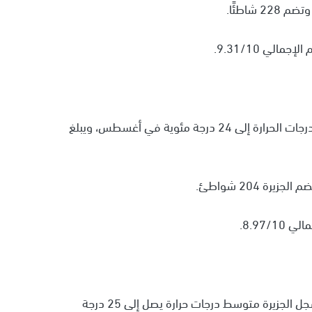
احتلت جزيرة بورتو ريكو في الكاريبيان المركز الرابع، تصل درجات الحرارة إلى 24 درجة مئوية في أغسطس، ويبلغ
وفي المركز الخامس، جاءت جزيرة مايوركا في إسبانيا، تسجل الجزيرة متوسط درجات حرارة يصل إلى 25 درجة