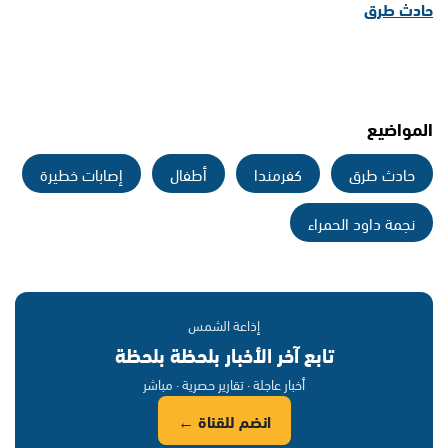
حادث طرق
المواضيع
حادث طرق
كفرمندا
أطفال
إصابات خطيرة
نجمة داود الحمراء
إذاعة الشمس
تابع آخر الأخبار بلحظة بلحظة
أخبار عاجلة · تقارير حصرية · مباشر
انضم للقناة ←