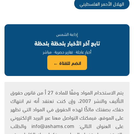
الهلال الأحمر الفلسطيني
إذاعة الشمس
تابع آخر الأخبار بلحظة بلحظة
أخبار عاجلة · تقارير حصرية · مباشر
انضم للقناة ←
يتم الاستخدام المواد وفقًا للمادة 27 أ من قانون حقوق
التأليف والنشر 2007، وإن كنت تعتقد أنه تم انتهاك
حقك، بصفتك مالكًا لهذه الحقوق في المواد التي تظهر
على الموقع، فيمكنك التواصل معنا عبر البريد الإلكتروني
على العنوان التالي: info@ashams.com والطلب
بالتوقف عن استخدام المواد، مع ذكر اسمك الكامل ورقم