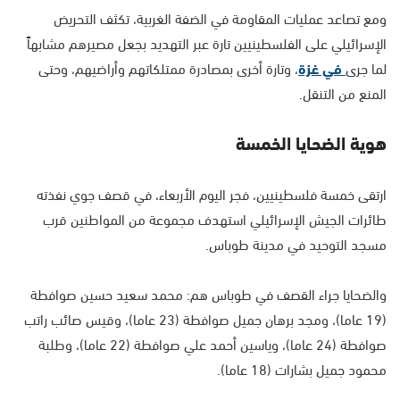
ومع تصاعد عمليات المقاومة في الضفة الغربية، تكثف التحريض
الإسرائيلي على الفلسطينيين تارة عبر التهديد بجعل مصيرهم مشابهاً
لما جرى
في غزة
، وتارة أخرى بمصادرة ممتلكاتهم وأراضيهم، وحتى
المنع من التنقل.
هوية الضحايا الخمسة
ارتقى خمسة فلسطينيين، فجر اليوم الأربعاء، في قصف جوي نفذته
طائرات الجيش الإسرائيلي استهدف مجموعة من المواطنين قرب
مسجد التوحيد في مدينة طوباس.
والضحايا جراء القصف في طوباس هم: محمد سعيد حسين صوافطة
(19 عاما)، ومجد برهان جميل صوافطة (23 عاما)، وقيس صائب راتب
صوافطة (24 عاما)، وياسين أحمد علي صوافطة (22 عاما)، وطلبة
محمود جميل بشارات (18 عاما).