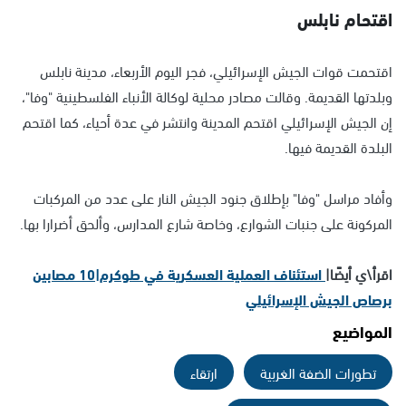
اقتحام نابلس
اقتحمت قوات الجيش الإسرائيلي، فجر اليوم الأربعاء، مدينة نابلس
وبلدتها القديمة. وقالت مصادر محلية لوكالة الأنباء الفلسطينية "وفا"،
إن الجيش الإسرائيلي اقتحم المدينة وانتشر في عدة أحياء، كما اقتحم
البلدة القديمة فيها.
وأفاد مراسل "وفا" بإطلاق جنود الجيش النار على عدد من المركبات
المركونة على جنبات الشوارع، وخاصة شارع المدارس، وألحق أضرارا بها.
اقرأ\ي أيضًا|
استئناف العملية العسكرية في طوكرم|10 مصابين
برصاص الجيش الإسرائيلي
المواضيع
تطورات الضفة الغربية
ارتقاء