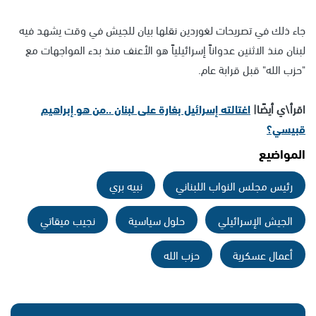
جاء ذلك في تصريحات لغوردين نقلها بيان للجيش في وقت يشهد فيه
لبنان منذ الاثنين عدواناً إسرائيلياً هو الأعنف منذ بدء المواجهات مع
"حزب الله" قبل قرابة عام.
اقرأ\ي أيضًا|
اغتالته إسرائيل بغارة على لبنان ..من هو إبراهيم
قبيسي؟
المواضيع
رئيس مجلس النواب اللبناني
نبيه بري
الجيش الإسرائيلي
حلول سياسية
نجيب ميقاتي
أعمال عسكرية
حزب الله