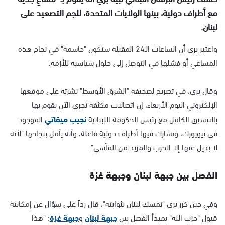
مع أطراف دولية، بينها الولايات المتحدة، للجم التصعيد على
لبنان.
واعتبر بري أن الساعات الـ24 المقبلة ستكون "حاسمة" في نجاح هذه
المساعي أو فشلها في التوصل إلى حلول سياسية للأزمة.
وقال بري، في تصريح لصحيفة "الشرق الأوسط" نشرته على موقعها
الإلكتروني اليوم الأربعاء، إن اتصالات مكثفة تجري الآن يقوم بها
بالتنسيق الكامل مع رئيس الحكومة اللبنانية
نجيب ميقاتي
الموجود
في نيويورك، وتشارك فيها أطراف دولية فاعلة، وأنه يأمل بنجاحها "لأنه
لا بديل عنها إلا الحرب والمزيد من المآسي".
الفصل بين جبهة لبنان وجبهة غزة
وفي حين كرر بري "تمسك لبنان بثوابته"، قال رداً على سؤال عن إمكانية
قبول "حزب الله" بمبدأ الفصل بين
جبهة لبنان
و
جبهة غزة
: "هذا