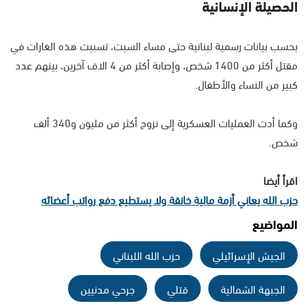
الحصيلة الإنسانية
بحسب بيانات رسمية لبنانية حتى مساء السبت، تسببت هذه الغارات في
مقتل أكثر من 1400 شخص، وإصابة أكثر من 4 الاف آخرين، بينهم عدد
كبير من النساء والأطفال.
وكما أدت العمليات العسكرية إلى نزوح أكثر من مليون و340 ألف
شخص.
اقرأ أيضا
حزب الله يعاني أزمة مالية خانقة ولا يستطيع دفع رواتب أعضائه
المواضيع
الجيش الإسرائيلي
حزب الله اللبناني
الجبهة الشمالية
قتلي
جرحي مدنيين