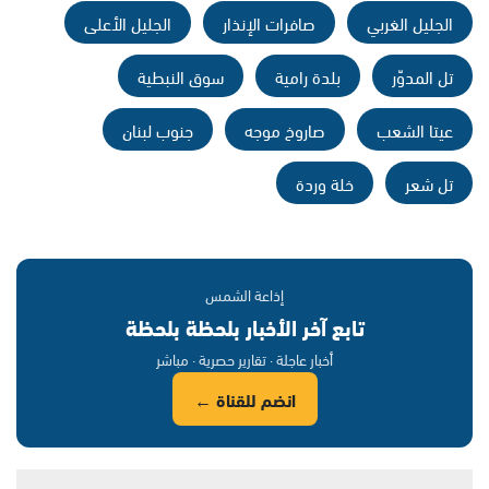
الجليل الغربي
صافرات الإنذار
الجليل الأعلى
تل المدوّر
بلدة رامية
سوق النبطية
عيتا الشعب
صاروخ موجه
جنوب لبنان
تل شعر
خلة وردة
إذاعة الشمس
تابع آخر الأخبار بلحظة بلحظة
أخبار عاجلة · تقارير حصرية · مباشر
انضم للقناة ←